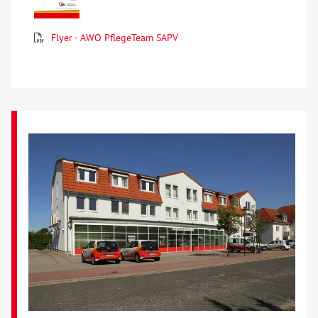
Über uns
Flyer - AWO PflegeTeam SAPV
Veranstaltungen
Spenden
Mitmachen
Karriere
Ausbildung
Glossar
Suche