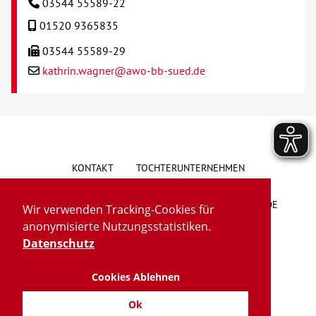
03544 55589-22
01520 9365835
03544 55589-29
kathrin.wagner@awo-bb-sued.de
KONTAKT
TOCHTERUNTERNEHMEN
HINWEISGEBERSYSTEM
VORSCHLAG/BESCHWERDE
Wir verwenden Tracking-Cookies für
anonymisierte Nutzungsstatistiken.
LIEFERKETTENGESETZ
BARRIEREFREIHEIT
Datenschutz
Cookies Ablehnen
IMPRESSUM
DATENSCHUTZ
TRANSPARENZ
Ok