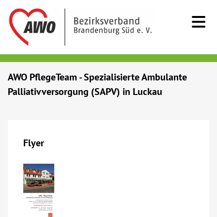
Kids & Teens
AWO PflegeTeam - Spezialisierte Ambulante
Palliativversorgung (SAPV) in Luckau
Senioren
Menschen mit Behinderung
Flyer
Beratung & Hilfe
Begegnung
Bildung