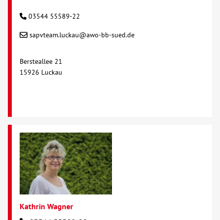
03544 55589-22
Kontakt
sapvteam.luckau@awo-bb-sued.de
AWO BB Süd
Bersteallee 21
15926 Luckau
Kathrin Wagner