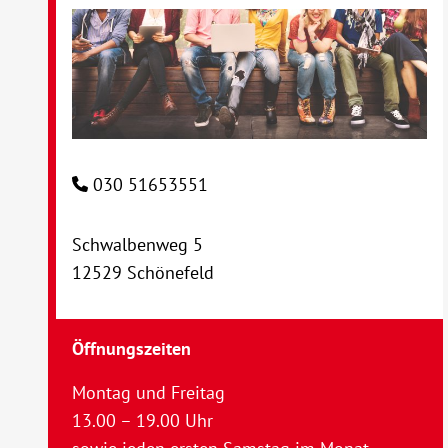
030 51653551
Schwalbenweg 5
12529 Schönefeld
Öffnungszeiten
Montag und Freitag
13.00 – 19.00 Uhr