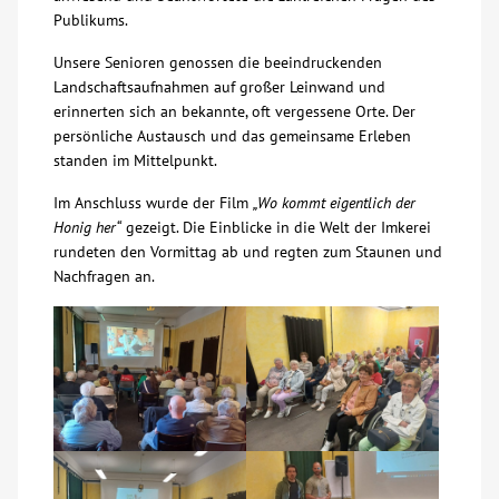
Publikums.
Über uns
Unsere Senioren genossen die beeindruckenden
Landschaftsaufnahmen auf großer Leinwand und
Veranstaltungen
erinnerten sich an bekannte, oft vergessene Orte. Der
persönliche Austausch und das gemeinsame Erleben
standen im Mittelpunkt.
Spenden
Im Anschluss wurde der Film
„Wo kommt eigentlich der
Honig her“
gezeigt. Die Einblicke in die Welt der Imkerei
Mitmachen
rundeten den Vormittag ab und regten zum Staunen und
Nachfragen an.
Karriere
Ausbildung
Glossar
Suche