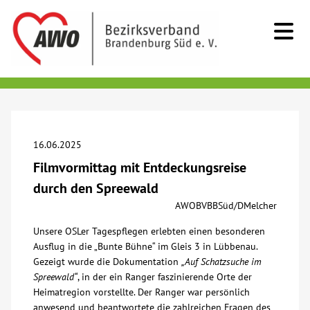
Kids & Teens
Senioren
16.06.2025
Filmvormittag mit Entdeckungsreise
Menschen mit Behinderung
durch den Spreewald
AWOBVBBSüd/DMelcher
Beratung & Hilfe
Unsere OSLer Tagespflegen erlebten einen besonderen
Ausflug in die „Bunte Bühne“ im Gleis 3 in Lübbenau.
Begegnung
Gezeigt wurde die Dokumentation
„Auf Schatzsuche im
Spreewald“
, in der ein Ranger faszinierende Orte der
Heimatregion vorstellte. Der Ranger war persönlich
Bildung
anwesend und beantwortete die zahlreichen Fragen des