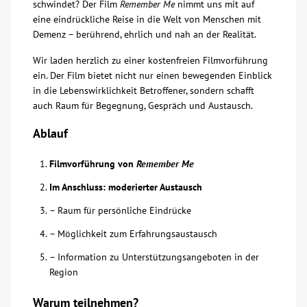
schwindet? Der Film
Remember Me
nimmt uns mit auf
eine eindrückliche Reise in die Welt von Menschen mit
Über uns
Demenz – berührend, ehrlich und nah an der Realität.
Wir laden herzlich zu einer kostenfreien Filmvorführung
Veranstaltungen
ein. Der Film bietet nicht nur einen bewegenden Einblick
in die Lebenswirklichkeit Betroffener, sondern schafft
Spenden
auch Raum für Begegnung, Gespräch und Austausch.
Ablauf
Mitmachen
Filmvorführung von
Remember Me
Karriere
Im Anschluss: moderierter Austausch
– Raum für persönliche Eindrücke
Ausbildung
– Möglichkeit zum Erfahrungsaustausch
– Information zu Unterstützungsangeboten in der
Glossar
Region
Suche
Warum teilnehmen?