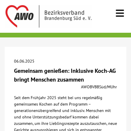
Kids & Teens
Senioren
06.06.2025
Gemeinsam genießen: Inklusive Koch-AG
Menschen mit Behinderung
bringt Menschen zusammen
AWOBVBBSüd/MUhr
Beratung & Hilfe
Seit dem Frühjahr 2025 steht bei uns regelmäßig
gemeinsames Kochen auf dem Programm –
Begegnung
generationenübergreifend und inklusiv. Menschen mit
und ohne Unterstützungsbedarf kommen dabei
zusammen, um ihre Lieblingsrezepte auszutauschen, neue
Bildung
Gerichte auszuprobieren und sich in entspannter