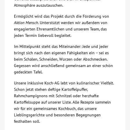
Atmosphäre auszutauschen.
Über uns
Ermöglicht wird das Projekt durch die Förderung von
Aktion Mensch
. Unterstützt werden wir außerdem von
Veranstaltungen
engagierten Ehrenamtlichen und unserem Team, das
jeden Termin liebevoll begleitet.
Spenden
Im Mittelpunkt steht das Miteinander: Jede und jeder
bringt sich nach den eigenen Fähigkeiten ein – sei es
beim Schälen, Schneiden, Würzen oder Abschmecken.
Mitmachen
Gegessen wird anschließend gemeinsam an einer schön
gedeckten Tafel.
Karriere
Unsere inklusive Koch-AG lebt von kulinarischer Vielfalt.
Schon jetzt stehen deftige Kartoffelpuffer,
Ausbildung
Rahmchampignons mit Schnitzel oder herzhafte
Kartoffelsuppe auf unserer Liste. Alle Rezepte sammeln
wir für ein gemeinsames Kochbuch, das unsere
Glossar
Lieblingsgerichte und besonderen Begegnungen
festhalten soll.
Suche