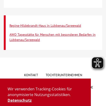
Regine-Hildebrandt-Haus in Lübbenau/Spreewald
AWO Tagesstätte für Menschen mit besonderen Bedarfen in
Lübbenau/Spreewald
KONTAKT
TOCHTERUNTERNEHMEN
HINWEISGEBERSYSTEM
VORSCHLAG/BESCHWERDE
Wir verwenden Tracking-Cookies für
anonymisierte Nutzungsstatistiken.
LIEFERKETTENGESETZ
BARRIEREFREIHEIT
Datenschutz