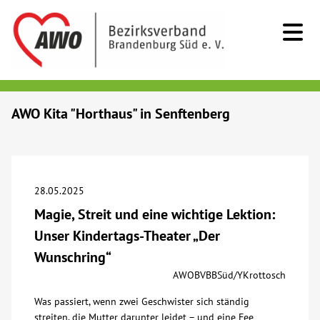
Kids & Teens
AWO Kita "Horthaus" in Senftenberg
Senioren
Menschen mit Behinderung
28.05.2025
Magie, Streit und eine wichtige Lektion:
Beratung & Hilfe
Unser Kindertags-Theater „Der
Wunschring“
Begegnung
AWOBVBBSüd/YKrottosch
Was passiert, wenn zwei Geschwister sich ständig
Bildung
streiten, die Mutter darunter leidet – und eine Fee