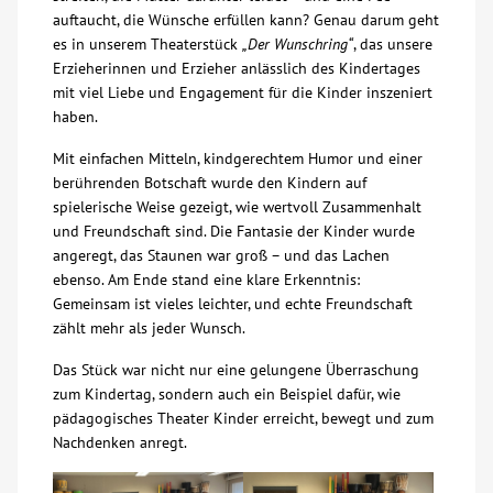
auftaucht, die Wünsche erfüllen kann? Genau darum geht
Über uns
es in unserem Theaterstück
„Der Wunschring“
, das unsere
Erzieherinnen und Erzieher anlässlich des Kindertages
mit viel Liebe und Engagement für die Kinder inszeniert
Veranstaltungen
haben.
Mit einfachen Mitteln, kindgerechtem Humor und einer
Spenden
berührenden Botschaft wurde den Kindern auf
spielerische Weise gezeigt, wie wertvoll Zusammenhalt
Mitmachen
und Freundschaft sind. Die Fantasie der Kinder wurde
angeregt, das Staunen war groß – und das Lachen
ebenso. Am Ende stand eine klare Erkenntnis:
Karriere
Gemeinsam ist vieles leichter, und echte Freundschaft
zählt mehr als jeder Wunsch.
Ausbildung
Das Stück war nicht nur eine gelungene Überraschung
zum Kindertag, sondern auch ein Beispiel dafür, wie
Glossar
pädagogisches Theater Kinder erreicht, bewegt und zum
Nachdenken anregt.
Suche