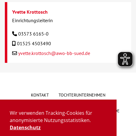
Yvette Krottosch
Einrichtungsleiterin
03573 6165-0
01525 4503490
yvette.krottosch@awo-bb-sued.de
KONTAKT
TOCHTERUNTERNEHMEN
HINWEISGEBERSYSTEM
VORSCHLAG/BESCHWERDE
Wir verwenden Tracking-Cookies für
anonymisierte Nutzungsstatistiken.
LIEFERKETTENGESETZ
BARRIEREFREIHEIT
Datenschutz