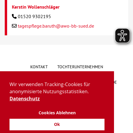
Kerstin Wollenschläger
01520 9302195
tagespflege.baruth@awo-bb-sued.de
KONTAKT
TOCHTERUNTERNEHMEN
HINWEISGEBERSYSTEM
VORSCHLAG/BESCHWERDE
Wir verwenden Tracking-Cookies für
anonymisierte Nutzungsstatistiken.
LIEFERKETTENGESETZ
BARRIEREFREIHEIT
Datenschutz
Cookies Ablehnen
IMPRESSUM
DATENSCHUTZ
TRANSPARENZ
Ok