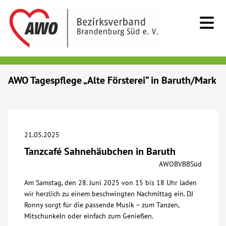
Kids & Teens
AWO Tagespflege „Alte Försterei“ in Baruth/Mark
Senioren
Menschen mit Behinderung
21.05.2025
Tanzcafé Sahnehäubchen in Baruth
Beratung & Hilfe
AWOBVBBSüd
Am Samstag, den 28. Juni 2025 von 15 bis 18 Uhr laden
Begegnung
wir herzlich zu einem beschwingten Nachmittag ein. DJ
Ronny sorgt für die passende Musik – zum Tanzen,
Bildung
Mitschunkeln oder einfach zum Genießen.