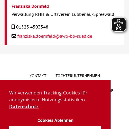
Franziska Dörnfeld
Verwaltung RHH & Ortsverein Lübbenau/Spreewald
01525 4503548
franziska.doernfeld@awo-bb-sued.de
KONTAKT
TOCHTERUNTERNEHMEN
HINWEISGEBERSYSTEM
VORSCHLAG/BESCHWERDE
Wir verwenden Tracking-Cookies für
anonymisierte Nutzungsstatistiken.
LIEFERKETTENGESETZ
BARRIEREFREIHEIT
Datenschutz
Cookies Ablehnen
IMPRESSUM
DATENSCHUTZ
TRANSPARENZ