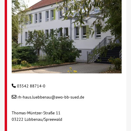
03542 88714-0
rh-haus.luebbenau@awo-bb-sued.de
Thomas-Müntzer-Straße 11
03222 Lübbenau/Spreewald