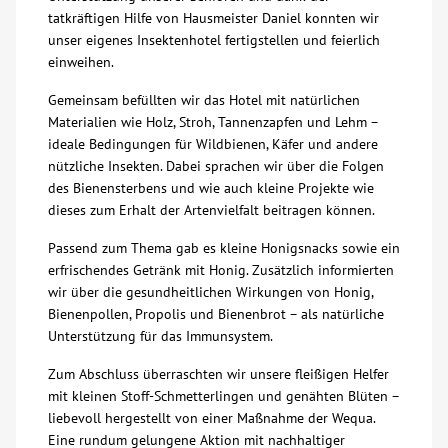
tatkräftigen Hilfe von Hausmeister Daniel konnten wir
Über uns
unser eigenes Insektenhotel fertigstellen und feierlich
einweihen.
Veranstaltungen
Gemeinsam befüllten wir das Hotel mit natürlichen
Materialien wie Holz, Stroh, Tannenzapfen und Lehm –
ideale Bedingungen für Wildbienen, Käfer und andere
Spenden
nützliche Insekten. Dabei sprachen wir über die Folgen
des Bienensterbens und wie auch kleine Projekte wie
Mitmachen
dieses zum Erhalt der Artenvielfalt beitragen können.
Passend zum Thema gab es kleine Honigsnacks sowie ein
Karriere
erfrischendes Getränk mit Honig. Zusätzlich informierten
wir über die gesundheitlichen Wirkungen von Honig,
Bienenpollen, Propolis und Bienenbrot – als natürliche
Ausbildung
Unterstützung für das Immunsystem.
Zum Abschluss überraschten wir unsere fleißigen Helfer
Glossar
mit kleinen Stoff-Schmetterlingen und genähten Blüten –
liebevoll hergestellt von einer Maßnahme der Wequa.
Suche
Eine rundum gelungene Aktion mit nachhaltiger