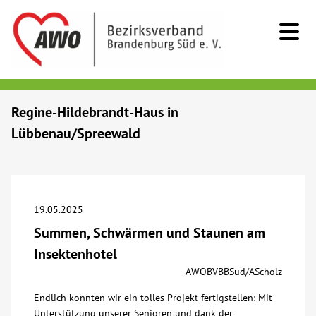
Kids & Teens
Regine-Hildebrandt-Haus in
Lübbenau/Spreewald
Senioren
Menschen mit Behinderung
19.05.2025
Beratung & Hilfe
Summen, Schwärmen und Staunen am
Insektenhotel
Begegnung
AWOBVBBSüd/AScholz
Endlich konnten wir ein tolles Projekt fertigstellen: Mit
Bildung
Unterstützung unserer Senioren und dank der