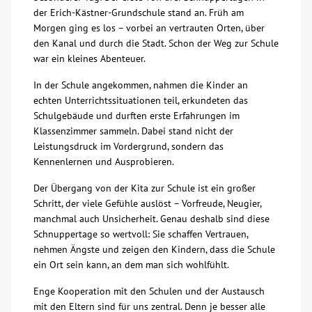
der Erich-Kästner-Grundschule stand an. Früh am
Über uns
Morgen ging es los – vorbei an vertrauten Orten, über
den Kanal und durch die Stadt. Schon der Weg zur Schule
war ein kleines Abenteuer.
Veranstaltungen
In der Schule angekommen, nahmen die Kinder an
echten Unterrichtssituationen teil, erkundeten das
Spenden
Schulgebäude und durften erste Erfahrungen im
Klassenzimmer sammeln. Dabei stand nicht der
Mitmachen
Leistungsdruck im Vordergrund, sondern das
Kennenlernen und Ausprobieren.
Karriere
Der Übergang von der Kita zur Schule ist ein großer
Schritt, der viele Gefühle auslöst – Vorfreude, Neugier,
manchmal auch Unsicherheit. Genau deshalb sind diese
Ausbildung
Schnuppertage so wertvoll: Sie schaffen Vertrauen,
nehmen Ängste und zeigen den Kindern, dass die Schule
Glossar
ein Ort sein kann, an dem man sich wohlfühlt.
Enge Kooperation mit den Schulen und der Austausch
Suche
mit den Eltern sind für uns zentral. Denn je besser alle