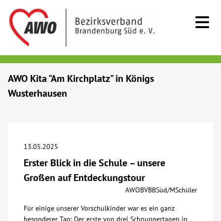
Kids & Teens
AWO Kita "Am Kirchplatz" in Königs
Wusterhausen
Senioren
Menschen mit Behinderung
13.05.2025
Beratung & Hilfe
Erster Blick in die Schule – unsere
Großen auf Entdeckungstour
Begegnung
AWOBVBBSüd/MSchüler
Für einige unserer Vorschulkinder war es ein ganz
Bildung
besonderer Tag: Der erste von drei Schnuppertagen in