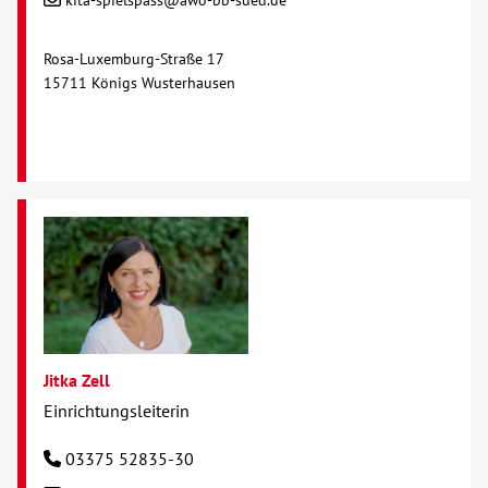
kita-spielspass@awo-bb-sued.de
Rosa-Luxemburg-Straße 17
15711 Königs Wusterhausen
Jitka Zell
Einrichtungsleiterin
03375 52835-30