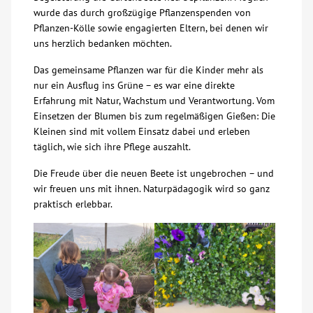
wurde das durch großzügige Pflanzenspenden von
Über uns
Pflanzen-Kölle sowie engagierten Eltern, bei denen wir
uns herzlich bedanken möchten.
Veranstaltungen
Das gemeinsame Pflanzen war für die Kinder mehr als
nur ein Ausflug ins Grüne – es war eine direkte
Erfahrung mit Natur, Wachstum und Verantwortung. Vom
Spenden
Einsetzen der Blumen bis zum regelmäßigen Gießen: Die
Kleinen sind mit vollem Einsatz dabei und erleben
Mitmachen
täglich, wie sich ihre Pflege auszahlt.
Die Freude über die neuen Beete ist ungebrochen – und
Karriere
wir freuen uns mit ihnen. Naturpädagogik wird so ganz
praktisch erlebbar.
Ausbildung
Glossar
Suche