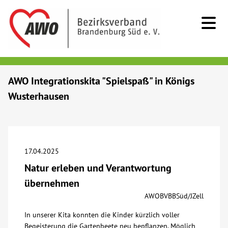
Kids & Teens
AWO Integrationskita "Spielspaß" in Königs
Wusterhausen
Senioren
Menschen mit Behinderung
17.04.2025
Beratung & Hilfe
Natur erleben und Verantwortung
übernehmen
Begegnung
AWOBVBBSüd/JZell
In unserer Kita konnten die Kinder kürzlich voller
Bildung
Begeisterung die Gartenbeete neu bepflanzen. Möglich