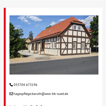
Kontakt
AWO BB Süd
033704 673196
tagespflege.baruth@awo-bb-sued.de