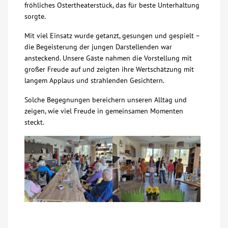
fröhliches Ostertheaterstück, das für beste Unterhaltung
sorgte.
Über uns
Mit viel Einsatz wurde getanzt, gesungen und gespielt –
Veranstaltungen
die Begeisterung der jungen Darstellenden war
ansteckend. Unsere Gäste nahmen die Vorstellung mit
großer Freude auf und zeigten ihre Wertschätzung mit
Spenden
langem Applaus und strahlenden Gesichtern.
Solche Begegnungen bereichern unseren Alltag und
Mitmachen
zeigen, wie viel Freude in gemeinsamen Momenten
steckt.
Karriere
Ausbildung
Glossar
Suche