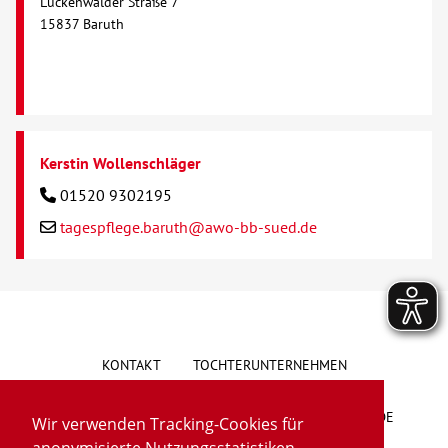
Luckenwalder Straße 7
15837 Baruth
Kerstin Wollenschläger
01520 9302195
tagespflege.baruth@awo-bb-sued.de
KONTAKT
TOCHTERUNTERNEHMEN
HINWEISGEBERSYSTEM
VORSCHLAG/BESCHWERDE
Wir verwenden Tracking-Cookies für