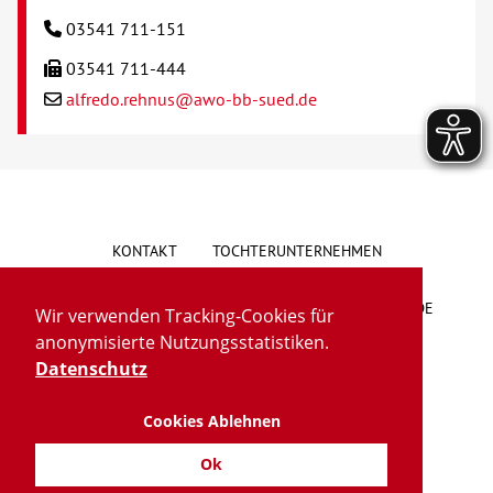
03541 711-151
03541 711-444
alfredo.rehnus@awo-bb-sued.de
KONTAKT
TOCHTERUNTERNEHMEN
HINWEISGEBERSYSTEM
VORSCHLAG/BESCHWERDE
Wir verwenden Tracking-Cookies für
anonymisierte Nutzungsstatistiken.
LIEFERKETTENGESETZ
BARRIEREFREIHEIT
Datenschutz
Cookies Ablehnen
IMPRESSUM
DATENSCHUTZ
TRANSPARENZ
Ok