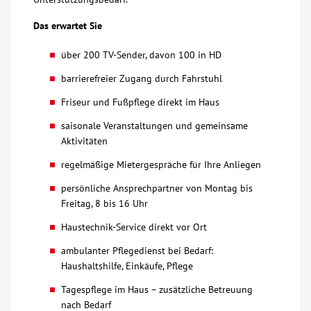
Über uns
Das erwartet Sie
über 200 TV-Sender, davon 100 in HD
Veranstaltungen
barrierefreier Zugang durch Fahrstuhl
Friseur und Fußpflege direkt im Haus
Spenden
saisonale Veranstaltungen und gemeinsame
Aktivitäten
Mitmachen
regelmäßige Mietergespräche für Ihre Anliegen
Karriere
persönliche Ansprechpartner von Montag bis
Freitag, 8 bis 16 Uhr
Ausbildung
Haustechnik-Service direkt vor Ort
ambulanter Pflegedienst bei Bedarf:
Glossar
Haushaltshilfe, Einkäufe, Pflege
Tagespflege im Haus – zusätzliche Betreuung
Suche
nach Bedarf