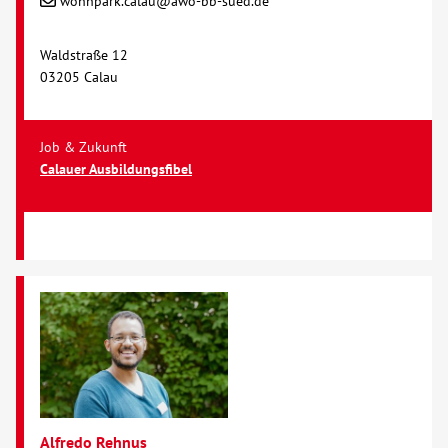
wohnpark.calau@awo-bb-sued.de
Waldstraße 12
03205 Calau
Job & Zukunft
Calauer Ausbildungsfibel
Alfredo Rehnus