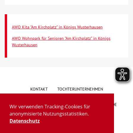
AWO Kita "Am Kirchplatz" in Königs Wusterhausen
AWO Wohnpark für Senioren "Am Kirchplatz" in Königs
Wusterhausen
KONTAKT
TOCHTERUNTERNEHMEN
HINWEISGEBERSYSTEM
VORSCHLAG/BESCHWERDE
Wir verwenden Tracking-Cookies für
anonymisierte Nutzungsstatistiken.
LIEFERKETTENGESETZ
BARRIEREFREIHEIT
Datenschutz