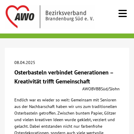
Kids & Teens
Senioren
08.04.2025
Osterbasteln verbindet Generationen –
Menschen mit Behinderung
Kreativität trifft Gemeinschaft
AWOBVBBSüd/SJohn
Beratung & Hilfe
Endlich war es wieder so weit: Gemeinsam mit Senioren
aus der Nachbarschaft haben wir uns zum traditionellen
Begegnung
Osterbasteln getroffen. Zwischen buntem Papier, Glitzer
und vielen kreativen Ideen wurde geklebt, verziert und
gelacht. Dabei entstanden nicht nur farbenfrohe
Bildung
Osterdekorationen, sondern auch viele wertvolle