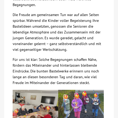
Begegnungen.
Über uns
Die Freude am gemeinsamen Tun war auf allen Seiten
spürbar. Während die Kinder voller Begeisterung ihre
Veranstaltungen
Bastelideen umsetzten, genossen die Senioren die
lebendige Atmosphäre und das Zusammensein mit der
jungen Generation. Es wurde geredet, gelacht und
Spenden
voneinander gelernt – ganz selbstverständlich und mit
viel gegenseitiger Wertschätzung.
Mitmachen
Für uns ist klar: Solche Begegnungen schaffen Nähe,
fördern das Miteinander und hinterlassen bleibende
Karriere
Eindrücke. Die bunten Bastelwerke erinnern uns noch
lange an diesen besonderen Tag und daran, wie viel
Freude im Miteinander der Generationen steckt.
Ausbildung
Glossar
Suche