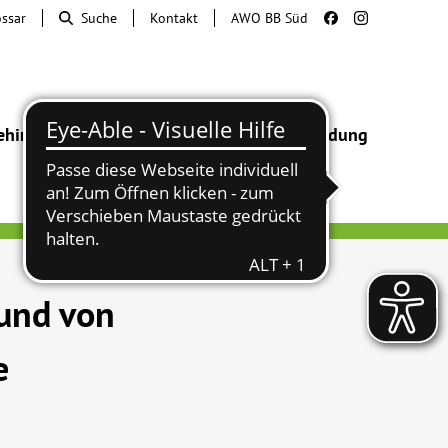
ossar
Suche
Kontakt
AWO BB Süd
ehinderung
Beratung & Hilfe
Begegnung
Bildung
und von
e