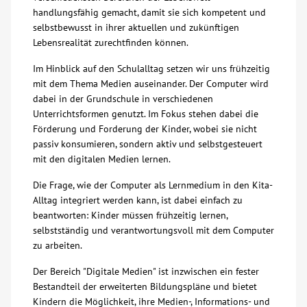
handlungsfähig gemacht, damit sie sich kompetent und
Über uns
selbstbewusst in ihrer aktuellen und zukünftigen
Lebensrealität zurechtfinden können.
Veranstaltungen
Im Hinblick auf den Schulalltag setzen wir uns frühzeitig
mit dem Thema Medien auseinander. Der Computer wird
dabei in der Grundschule in verschiedenen
Spenden
Unterrichtsformen genutzt. Im Fokus stehen dabei die
Förderung und Forderung der Kinder, wobei sie nicht
Mitmachen
passiv konsumieren, sondern aktiv und selbstgesteuert
mit den digitalen Medien lernen.
Karriere
Die Frage, wie der Computer als Lernmedium in den Kita-
Alltag integriert werden kann, ist dabei einfach zu
beantworten: Kinder müssen frühzeitig lernen,
Ausbildung
selbstständig und verantwortungsvoll mit dem Computer
zu arbeiten.
Glossar
Der Bereich "Digitale Medien" ist inzwischen ein fester
Bestandteil der erweiterten Bildungspläne und bietet
Suche
Kindern die Möglichkeit, ihre Medien-, Informations- und