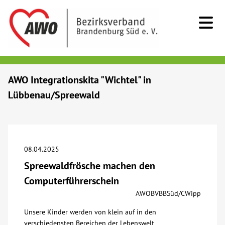
Kids & Teens
AWO Integrationskita "Wichtel" in
Lübbenau/Spreewald
Senioren
Menschen mit Behinderung
08.04.2025
Beratung & Hilfe
Spreewaldfrösche machen den
Computerführerschein
Begegnung
AWOBVBBSüd/CWipp
Unsere Kinder werden von klein auf in den
Bildung
verschiedensten Bereichen der Lebenswelt