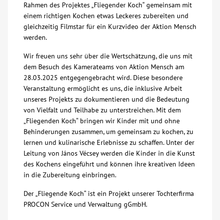
Rahmen des Projektes „Fliegender Koch“ gemeinsam mit
einem richtigen Kochen etwas Leckeres zubereiten
u
nd
Über uns
gleichzeitig Filmstar für ein Kurzvideo der Aktion Mensch
werden.
Veranstaltungen
Wir freuen uns sehr über die Wertschätzung, die uns mit
dem Besuch des Kamerateams von Aktion Mensch am
Spenden
28.03.2025 entgegengebracht wird. Diese besondere
Veranstaltung ermöglicht es uns, die inklusive Arbeit
unseres Projekts zu dokumentieren und die Bedeutung
Mitmachen
von Vielfalt und Teilhabe zu unterstreichen. Mit dem
„Fliegenden Koch“ bringen wir Kinder mit und ohne
Karriere
Behinderungen zusammen, um gemeinsam zu kochen, zu
lernen und kulinarische Erlebnisse zu schaffen. Unter der
Leitung von János Vécsey werden die Kinder in die Kunst
Ausbildung
des Kochens eingeführt und können ihre kreativen Ideen
in die Zubereitung einbringen.
Glossar
Der „Fliegende Koch“ ist ein Projekt unserer Tochterfirma
PROCON Service und Verwaltung gGmbH.
Suche