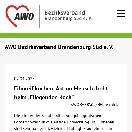
Kids & Teens
AWO Bezirksverband Brandenburg Süd e. V.
Senioren
Menschen mit Behinderung
02.04.2025
Filmreif kochen: Aktion Mensch dreht
Beratung & Hilfe
beim „Fliegenden Koch“
AWOBVBBSüd/NHanschick
Begegnung
Die Kinder der
Schule mit sonderpädagogischem
Förderschwerpunkt „Geistige Entwicklung“
in
Lübbenau
Bildung
sind
sehr aufgeregt. Gleich 2 Highlights auf einmal. Im