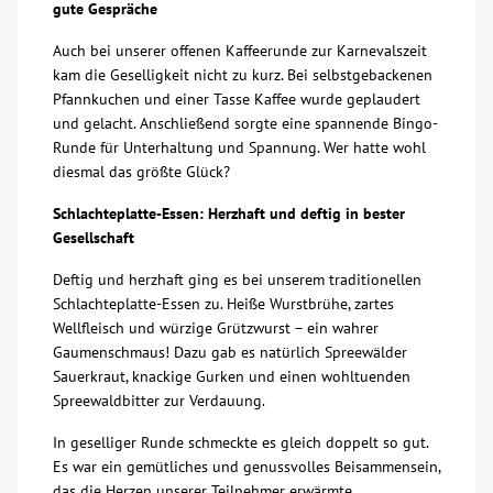
gute Gespräche
Kontakt
Auch bei unserer offenen Kaffeerunde zur Karnevalszeit
kam die Geselligkeit nicht zu kurz. Bei selbstgebackenen
Pfannkuchen und einer Tasse Kaffee wurde geplaudert
AWO BB Süd
und gelacht. Anschließend sorgte eine spannende Bingo-
Runde für Unterhaltung und Spannung. Wer hatte wohl
diesmal das größte Glück?
Schlachteplatte-Essen: Herzhaft und deftig in bester
Gesellschaft
Deftig und herzhaft ging es bei unserem traditionellen
Schlachteplatte-Essen zu. Heiße Wurstbrühe, zartes
Wellfleisch und würzige Grützwurst – ein wahrer
Gaumenschmaus! Dazu gab es natürlich Spreewälder
Sauerkraut, knackige Gurken und einen wohltuenden
Spreewaldbitter zur Verdauung.
In geselliger Runde schmeckte es gleich doppelt so gut.
Es war ein gemütliches und genussvolles Beisammensein,
das die Herzen unserer Teilnehmer erwärmte.