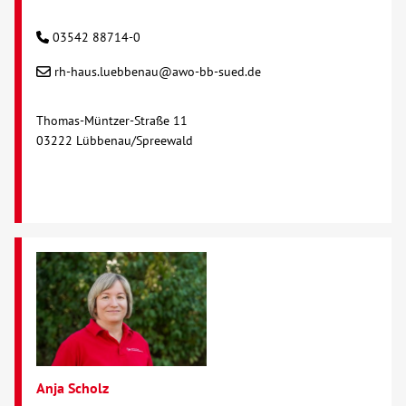
03542 88714-0
rh-haus.luebbenau@awo-bb-sued.de
Thomas-Müntzer-Straße 11
03222 Lübbenau/Spreewald
Anja Scholz