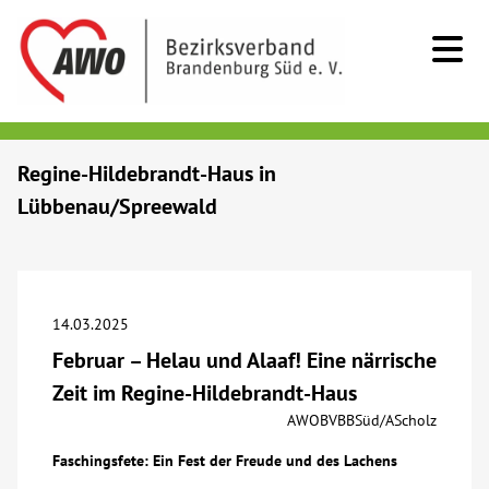
Kids & Teens
Regine-Hildebrandt-Haus in
Lübbenau/Spreewald
Senioren
Menschen mit Behinderung
14.03.2025
Beratung & Hilfe
Februar – Helau und Alaaf! Eine närrische
Zeit im Regine-Hildebrandt-Haus
Begegnung
AWOBVBBSüd/AScholz
Faschingsfete: Ein Fest der Freude und des Lachens
Bildung