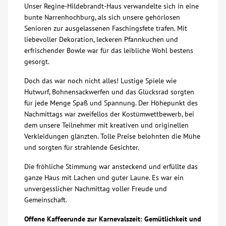
Unser Regine-Hildebrandt-Haus verwandelte sich in eine
Über uns
bunte Narrenhochburg, als sich unsere gehörlosen
Senioren zur ausgelassenen Faschingsfete trafen. Mit
liebevoller Dekoration, leckeren Pfannkuchen und
Veranstaltungen
erfrischender Bowle war für das leibliche Wohl bestens
gesorgt.
Spenden
Doch das war noch nicht alles! Lustige Spiele wie
Hutwurf, Bohnensackwerfen und das Glücksrad sorgten
für jede Menge Spaß und Spannung. Der Höhepunkt des
Mitmachen
Nachmittags war zweifellos der Kostümwettbewerb, bei
dem unsere Teilnehmer mit kreativen und originellen
Karriere
Verkleidungen glänzten. Tolle Preise belohnten die Mühe
und sorgten für strahlende Gesichter.
Ausbildung
Die fröhliche Stimmung war ansteckend und erfüllte das
ganze Haus mit Lachen und guter Laune. Es war ein
unvergesslicher Nachmittag voller Freude und
Glossar
Gemeinschaft.
Suche
Offene Kaffeerunde zur Karnevalszeit: Gemütlichkeit und