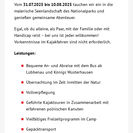
Vom
31.07.2025 bis 10.08.2025
tauchen wir ein in die
Über uns
malerische Seenlandschaft des Nationalparks und
genießen gemeinsame Abenteuer.
Veranstaltungen
Egal, ob du alleine, als Paar, mit der Familie oder mit
Handicap reist – bei uns ist jeder willkommen!
Vorkenntnisse im Kajakfahren sind nicht erforderlich.
Spenden
Leistungen:
Mitmachen
Bequeme An- und Abreise mit dem Bus ab
Lübbenau und Königs Wusterhausen
Karriere
Übernachtung im Zelt inmitten der Natur
Vollverpflegung
Ausbildung
Geführte Kajaktouren in Zusammenarbeit mit
erfahrenen polnischen Kanuten
Glossar
Vielfältiges Freizeitprogramm im Camp
Suche
Gepäcktransport