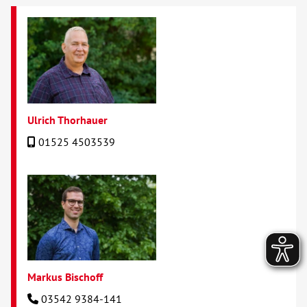
Ulrich Thorhauer
01525 4503539
Markus Bischoff
03542 9384-141