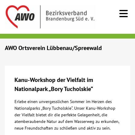
Kids & Teens
AWO Ortsverein Lübbenau/Spreewald
Senioren
Menschen mit Behinderung
Kanu-Workshop der Vielfalt im
Nationalpark „Bory Tucholskie“
Beratung & Hilfe
Erlebe einen unvergesslichen Sommer im Herzen des
Nationalparks „Bory Tucholskie“. Unser Kanu-Workshop
Begegnung
der Vielfalt bietet dir die perfekte Gelegenheit, die
atemberaubende Natur auf dem Wasserweg zu erkunden,
Bildung
neue Freundschaften zu schließen und aktiv zu sein.