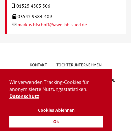
01525 4503 506
03542 9384-409
markus.bischoff@awo-bb-sued.de
KONTAKT
TOCHTERUNTERNEHMEN
HINWEISGEBERSYSTEM
VORSCHLAG/BESCHWERDE
Wir verwenden Tracking-Cookies für
anonymisierte Nutzungsstatistiken.
LIEFERKETTENGESETZ
BARRIEREFREIHEIT
Datenschutz
Cookies Ablehnen
IMPRESSUM
DATENSCHUTZ
TRANSPARENZ
Ok