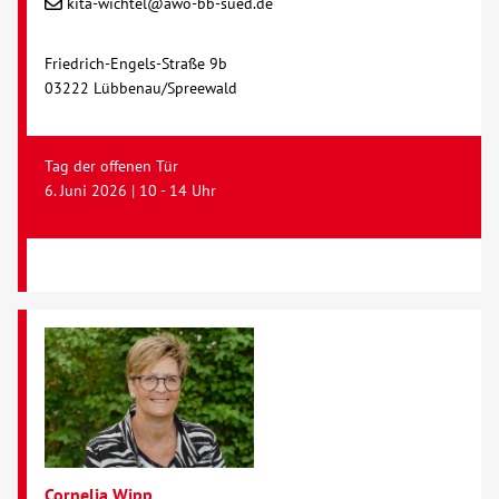
kita-wichtel@awo-bb-sued.de
Kontakt
Friedrich-Engels-Straße 9b
03222 Lübbenau/Spreewald
AWO BB Süd
Tag der offenen Tür
6. Juni 2026 | 10 - 14 Uhr
Cornelia Wipp