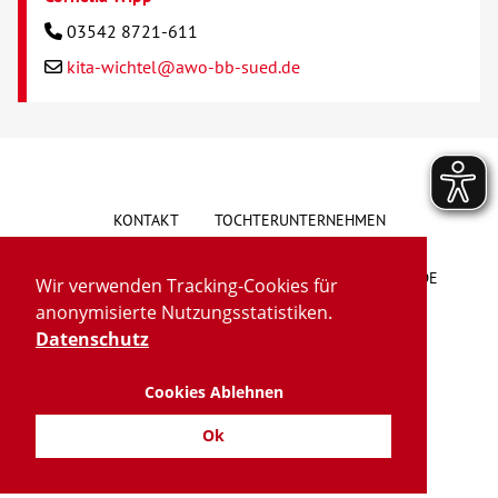
03542 8721-611
kita-wichtel@awo-bb-sued.de
KONTAKT
TOCHTERUNTERNEHMEN
HINWEISGEBERSYSTEM
VORSCHLAG/BESCHWERDE
Wir verwenden Tracking-Cookies für
anonymisierte Nutzungsstatistiken.
LIEFERKETTENGESETZ
BARRIEREFREIHEIT
Datenschutz
Cookies Ablehnen
IMPRESSUM
DATENSCHUTZ
TRANSPARENZ
Ok