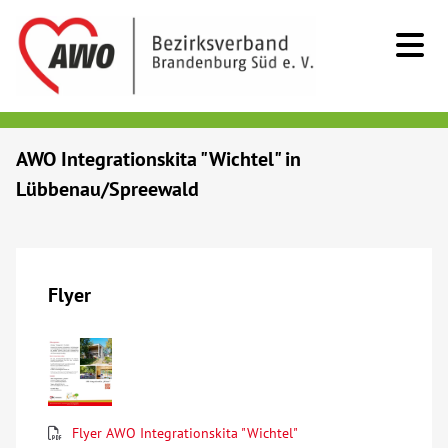
Kids & Teens
AWO Integrationskita "Wichtel" in
Lübbenau/Spreewald
Senioren
Menschen mit Behinderung
Flyer
Beratung & Hilfe
Begegnung
Bildung
Flyer AWO Integrationskita "Wichtel"