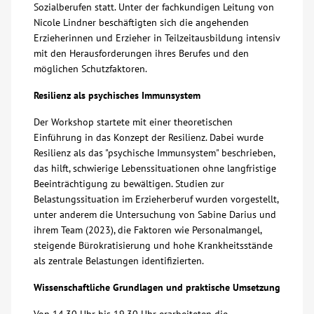
Sozialberufen statt. Unter der fachkundigen Leitung von
Nicole Lindner beschäftigten sich die angehenden
Über uns
Erzieherinnen und Erzieher in Teilzeitausbildung intensiv
mit den Herausforderungen ihres Berufes und den
Veranstaltungen
möglichen Schutzfaktoren.
Resilienz als psychisches Immunsystem
Spenden
Der Workshop startete mit einer theoretischen
Einführung in das Konzept der Resilienz. Dabei wurde
Mitmachen
Resilienz als das "psychische Immunsystem" beschrieben,
das hilft, schwierige Lebenssituationen ohne langfristige
Karriere
Beeinträchtigung zu bewältigen. Studien zur
Belastungssituation im Erzieherberuf wurden vorgestellt,
unter anderem die Untersuchung von Sabine Darius und
Ausbildung
ihrem Team (2023), die Faktoren wie Personalmangel,
steigende Bürokratisierung und hohe Krankheitsstände
als zentrale Belastungen identifizierten.
Glossar
Wissenschaftliche Grundlagen und praktische Umsetzung
Suche