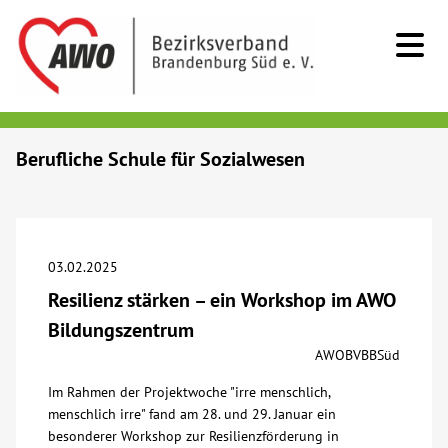
Kids & Teens
Berufliche Schule für Sozialwesen
Senioren
Menschen mit Behinderung
03.02.2025
Resilienz stärken – ein Workshop im AWO
Beratung & Hilfe
Bildungszentrum
AWOBVBBSüd
Begegnung
Im Rahmen der Projektwoche "irre menschlich,
menschlich irre" fand am 28. und 29. Januar ein
Bildung
besonderer Workshop zur Resilienzförderung in