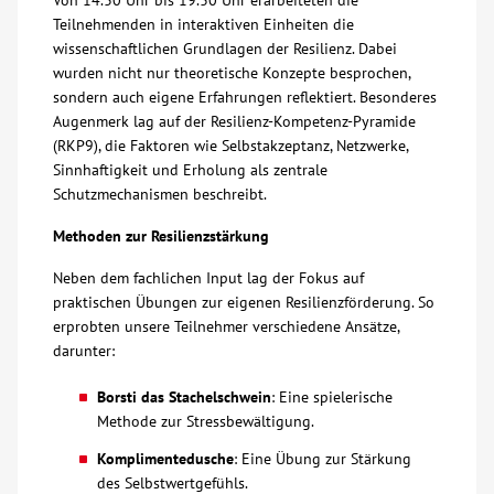
Von 14.30 Uhr bis 19.30 Uhr erarbeiteten die
Teilnehmenden in interaktiven Einheiten die
Kontakt
wissenschaftlichen Grundlagen der Resilienz. Dabei
wurden nicht nur theoretische Konzepte besprochen,
sondern auch eigene Erfahrungen reflektiert. Besonderes
AWO BB Süd
Augenmerk lag auf der Resilienz-Kompetenz-Pyramide
(RKP9), die Faktoren wie Selbstakzeptanz, Netzwerke,
Sinnhaftigkeit und Erholung als zentrale
Schutzmechanismen beschreibt.
Methoden zur Resilienzstärkung
Neben dem fachlichen Input lag der Fokus auf
praktischen Übungen zur eigenen Resilienzförderung. So
erprobten unsere Teilnehmer verschiedene Ansätze,
darunter:
Borsti das Stachelschwein
: Eine spielerische
Methode zur Stressbewältigung.
Komplimentedusche
: Eine Übung zur Stärkung
des Selbstwertgefühls.