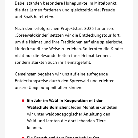
Dabei standen besondere Höhepunkte im Mittelpunkt,
die das Lernen förderten und gleichzeitig viel Freude
Über uns
und Spaß bereiteten.
Veranstaltungen
Nach dem erfolgreichen Projektstart 2023 für unsere
„Spreewaldkinder“ setzten wir die Entdeckungstour fort,
um die Heimat und ihre Traditionen auf eine spielerische,
Spenden
kinderfreundliche Weise zu erleben. So lernten die Kinder
nicht nur die Besonderheiten ihrer Heimat kennen,
sondern stärkten auch ihr Heimatgefühl.
Mitmachen
Gemeinsam begaben wir uns auf eine aufregende
Karriere
Entdeckungsreise durch den Spreewald und erlebten
unsere Umgebung mit allen Sinnen:
Ausbildung
Ein Jahr im Wald in Kooperation mit der
Waldschule Börnichen
: Jeden Monat erkundeten
wir unter waldpädagogischer Anleitung den
Glossar
Wald und lernten die dort lebenden Tiere
kennen.
Suche