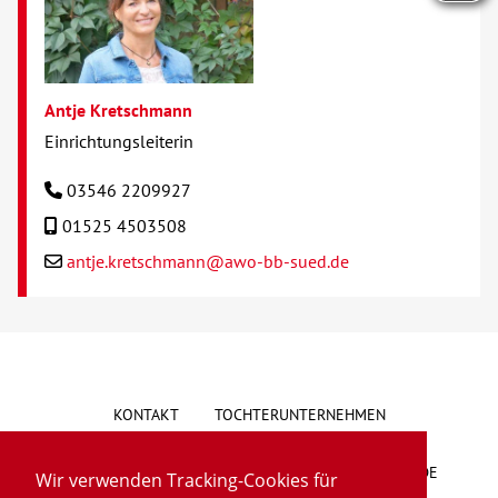
Antje Kretschmann
Einrichtungsleiterin
03546 2209927
01525 4503508
antje.kretschmann@awo-bb-sued.de
KONTAKT
TOCHTERUNTERNEHMEN
HINWEISGEBERSYSTEM
VORSCHLAG/BESCHWERDE
Wir verwenden Tracking-Cookies für