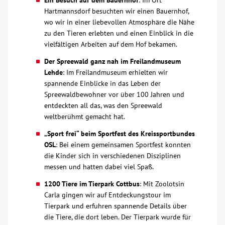
Ein Besuch auf dem Bauernhof
: Im Ort
Hartmannsdorf besuchten wir einen Bauernhof,
Kontakt
wo wir in einer liebevollen Atmosphäre die Nähe
zu den Tieren erlebten und einen Einblick in die
vielfältigen Arbeiten auf dem Hof bekamen.
AWO BB Süd
Der Spreewald ganz nah im Freilandmuseum
Lehde
: Im Freilandmuseum erhielten wir
spannende Einblicke in das Leben der
Spreewaldbewohner vor über 100 Jahren und
entdeckten all das, was den Spreewald
weltberühmt gemacht hat.
„Sport frei“ beim Sportfest des Kreissportbundes
OSL
: Bei einem gemeinsamen Sportfest konnten
die Kinder sich in verschiedenen Disziplinen
messen und hatten dabei viel Spaß.
1200 Tiere im Tierpark Cottbus
: Mit Zoolotsin
Carla gingen wir auf Entdeckungstour im
Tierpark und erfuhren spannende Details über
die Tiere, die dort leben. Der Tierpark wurde für