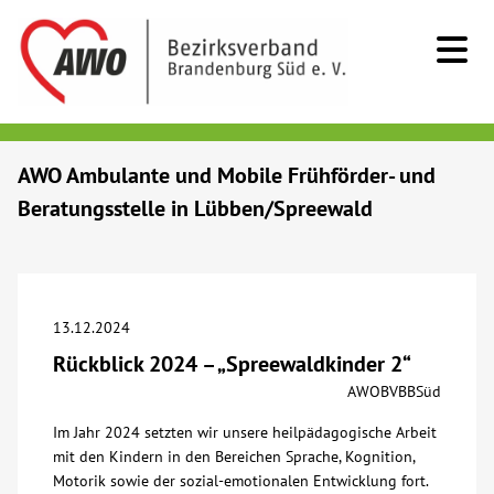
Kids & Teens
AWO Ambulante und Mobile Frühförder- und
Beratungsstelle in Lübben/Spreewald
Senioren
Menschen mit Behinderung
13.12.2024
Beratung & Hilfe
Rückblick 2024 – „Spreewaldkinder 2“
AWOBVBBSüd
Begegnung
Im Jahr 2024 setzten wir unsere heilpädagogische Arbeit
mit den Kindern in den Bereichen Sprache, Kognition,
Bildung
Motorik sowie der sozial-emotionalen Entwicklung fort.