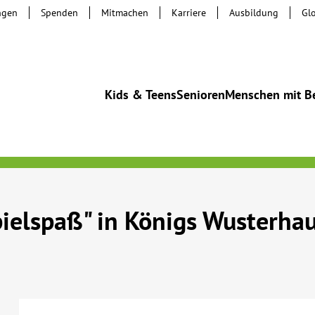
ngen
Spenden
Mitmachen
Karriere
Ausbildung
Gl
Kids & Teens
Senioren
Menschen mit B
pielspaß" in Königs Wusterha