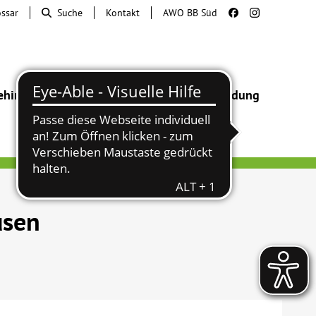
ossar
Suche
Kontakt
AWO BB Süd
ehinderung
Beratung & Hilfe
Begegnung
Bildung
usen