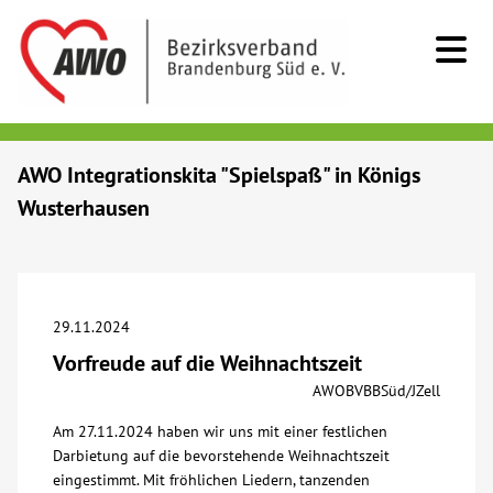
Kids & Teens
AWO Integrationskita "Spielspaß" in Königs
Wusterhausen
Senioren
Menschen mit Behinderung
29.11.2024
Beratung & Hilfe
Vorfreude auf die Weihnachtszeit
AWOBVBBSüd/JZell
Begegnung
Am 27.11.2024 haben wir uns mit einer festlichen
Darbietung auf die bevorstehende Weihnachtszeit
Bildung
eingestimmt. Mit fröhlichen Liedern, tanzenden