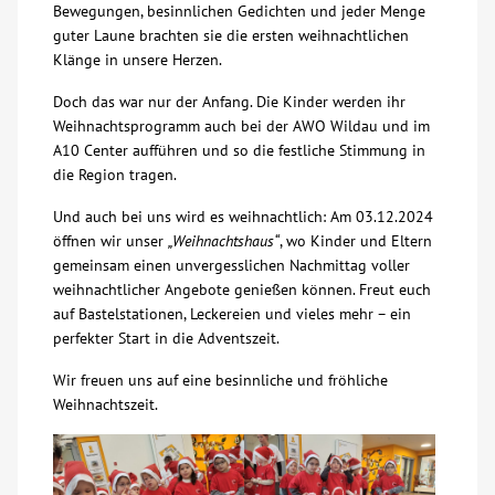
Bewegungen, besinnlichen Gedichten und jeder Menge
guter Laune brachten sie die ersten weihnachtlichen
Über uns
Klänge in unsere Herzen.
Veranstaltungen
Doch das war nur der Anfang. Die Kinder werden ihr
Weihnachtsprogramm auch bei der AWO Wildau und im
A10 Center aufführen und so die festliche Stimmung in
Spenden
die Region tragen.
Und auch bei uns wird es weihnachtlich: Am 03.12.2024
Mitmachen
öffnen wir unser
„Weihnachtshaus“
, wo Kinder und Eltern
gemeinsam einen unvergesslichen Nachmittag voller
Karriere
weihnachtlicher Angebote genießen können. Freut euch
auf Bastelstationen, Leckereien und vieles mehr – ein
perfekter Start in die Adventszeit.
Ausbildung
Wir freuen uns auf eine besinnliche und fröhliche
Weihnachtszeit.
Glossar
Suche