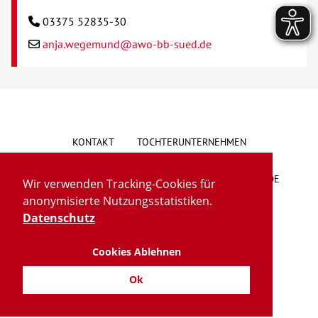
03375 52835-30
anja.wegemund@awo-bb-sued.de
KONTAKT
TOCHTERUNTERNEHMEN
HINWEISGEBERSYSTEM
VORSCHLAG/BESCHWERDE
Wir verwenden Tracking-Cookies für
anonymisierte Nutzungsstatistiken.
LIEFERKETTENGESETZ
BARRIEREFREIHEIT
Datenschutz
Cookies Ablehnen
IMPRESSUM
DATENSCHUTZ
TRANSPARENZ
Ok