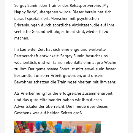
Sergey Sumin, den Trainer des Rehasportvereins „My
Über uns
Happy Body“, übergeben wurde. Dieser Verein hat sich
darauf spezialisiert, Menschen mit psychischen
Erkrankungen durch sportliche Aktivitäten, die auf ihre
Veranstaltungen
seelische Gesundheit abgestimmt sind, wieder fit zu
machen.
Spenden
Im Laufe der Zeit hat sich eine enge und wertvolle
Partnerschaft entwickelt: Sergey Sumin besucht uns
Mitmachen
wöchentlich, und wir fahren ebenfalls einmal pro Woche
zu ihm. Der gemeinsame Sport ist mittlerweile ein fester
Bestandteil unserer Arbeit geworden, und unsere
Karriere
Bewohner schätzen die Trainingseinheiten mit ihm sehr.
Als Anerkennung für die erfolgreiche Zusammenarbeit
Ausbildung
und das gute Miteinander haben wir ihm diesen
Adventskalender überreicht. Die Freude über dieses
Glossar
Geschenk war auf beiden Seiten groß.
Suche