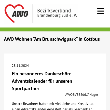
Kids & Teens
AWO Wohnen "Am Brunschwigpark" in Cottbus
Senioren
Menschen mit Behinderung
28.11.2024
Ein besonderes Dankeschön:
Beratung & Hilfe
Adventskalender für unseren
Sportpartner
Begegnung
AWOBVBBSüd/AHeger
Unsere Bewohner haben mit viel Liebe und Kreativität
Bildung
einen Adventskalender gebastelt, der als Geschenk an