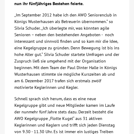
nun ihr fünfjähriges Bestehen feierte.
Über uns
„Im September 2012 habe ich den AWO Seniorenclub in
Königs Wusterhausen als Betreuerin übernommen.“ so
Veranstaltungen
Silvia Schuder. „Ich überlegte mir, was könnten agile
Senioren – neben den bestehenden Angeboten - noch
interessant und sinnvoll finden und so kam mir die Idee,
Spenden
eine Kegelgruppe zu gründen. Denn Bewegung ist bis ins
hohe Alter gut.“ Silvia Schuder startete Umfragen und der
Zuspruch ließ sie umgehend mit der Organisation
Mitmachen
beginnen. Mit dem Team der Paul Dinter Halle in Königs
Wusterhausen stimmte sie mögliche Kurszeiten ab und
Karriere
am 6. Dezember 2017 trafen sich erstmals zwölf
motivierte Keglerinnen und Kegler.
Ausbildung
Schnell sprach sich herum, dass es eine neue
Kegelgruppe gibt und neue Mitglieder kamen im Laufe
der nunmehr fünf Jahre stets dazu. Derzeit besteht die
Glossar
AWO Kegelgruppe „Flotte Kugel“ aus 31 aktiven
Keglerinnen und Keglern und trifft sich jeden Dienstag
Suche
von 9.30 - 11.30 Uhr. Es ist immer ein lustiges Treiben