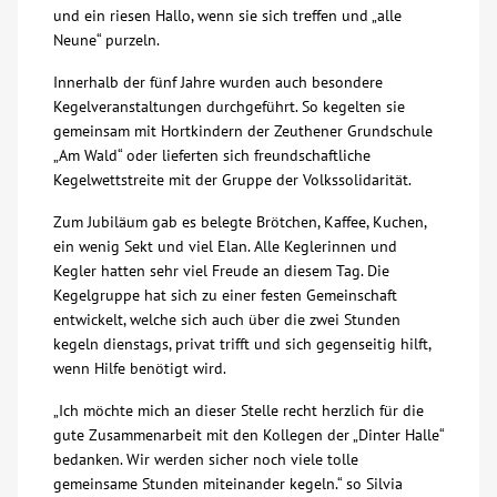
und ein riesen Hallo, wenn sie sich treffen und „alle
Neune“ purzeln.
Kontakt
Innerhalb der fünf Jahre wurden auch besondere
Kegelveranstaltungen durchgeführt. So kegelten sie
AWO BB Süd
gemeinsam mit Hortkindern der Zeuthener Grundschule
„Am Wald“ oder lieferten sich freundschaftliche
Kegelwettstreite mit der Gruppe der Volkssolidarität.
Zum Jubiläum gab es belegte Brötchen, Kaffee, Kuchen,
ein wenig Sekt und viel Elan. Alle Keglerinnen und
Kegler hatten sehr viel Freude an diesem Tag. Die
Kegelgruppe hat sich zu einer festen Gemeinschaft
entwickelt, welche sich auch über die zwei Stunden
kegeln dienstags, privat trifft und sich gegenseitig hilft,
wenn Hilfe benötigt wird.
„Ich möchte mich an dieser Stelle recht herzlich für die
gute Zusammenarbeit mit den Kollegen der „Dinter Halle“
bedanken. Wir werden sicher noch viele tolle
gemeinsame Stunden miteinander kegeln.“ so Silvia