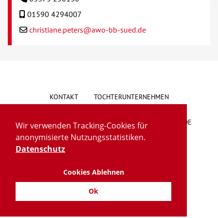
01590 4294007
christiane.peters@awo-bb-sued.de
KONTAKT
TOCHTERUNTERNEHMEN
HINWEISGEBERSYSTEM
VORSCHLAG/BESCHWERDE
Wir verwenden Tracking-Cookies für
anonymisierte Nutzungsstatistiken.
LIEFERKETTENGESETZ
BARRIEREFREIHEIT
Datenschutz
Cookies Ablehnen
IMPRESSUM
DATENSCHUTZ
TRANSPARENZ
Ok