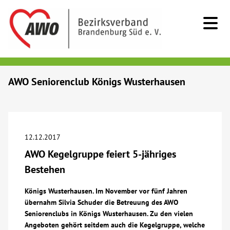
Kids & Teens
AWO Seniorenclub Königs Wusterhausen
Senioren
Menschen mit Behinderung
12.12.2017
AWO Kegelgruppe feiert 5-jähriges
Beratung & Hilfe
Bestehen
Begegnung
Königs Wusterhausen. Im November vor fünf Jahren
übernahm Silvia Schuder die Betreuung des AWO
Seniorenclubs in Königs Wusterhausen. Zu den vielen
Bildung
Angeboten gehört seitdem auch die Kegelgruppe, welche