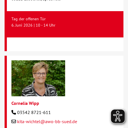
Tag der offenen Tür
6. Juni 2026 | 10 - 14 Uhr
Cornelia Wipp
03542 8721-611
kita-wichtel@awo-bb-sued.de