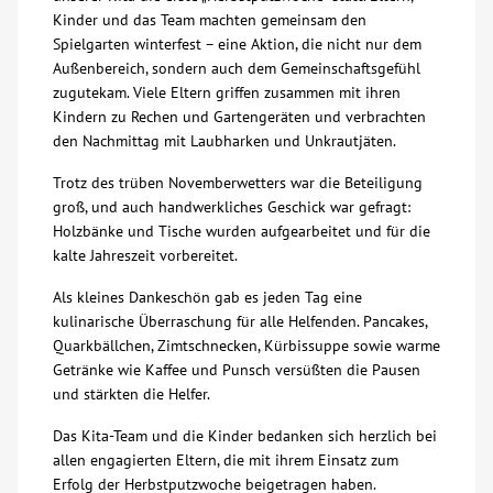
Kinder und das Team machten gemeinsam den
Über uns
Spielgarten winterfest – eine Aktion, die nicht nur dem
Außenbereich, sondern auch dem Gemeinschaftsgefühl
zugutekam. Viele Eltern griffen zusammen mit ihren
Veranstaltungen
Kindern zu Rechen und Gartengeräten und verbrachten
den Nachmittag mit Laubharken und Unkrautjäten.
Spenden
Trotz des trüben Novemberwetters war die Beteiligung
groß, und auch handwerkliches Geschick war gefragt:
Mitmachen
Holzbänke und Tische wurden aufgearbeitet und für die
kalte Jahreszeit vorbereitet.
Karriere
Als kleines Dankeschön gab es jeden Tag eine
kulinarische Überraschung für alle Helfenden. Pancakes,
Quarkbällchen, Zimtschnecken, Kürbissuppe sowie warme
Ausbildung
Getränke wie Kaffee und Punsch versüßten die Pausen
und stärkten die Helfer.
Glossar
Das Kita-Team und die Kinder bedanken sich herzlich bei
allen engagierten Eltern, die mit ihrem Einsatz zum
Suche
Erfolg der Herbstputzwoche beigetragen haben.