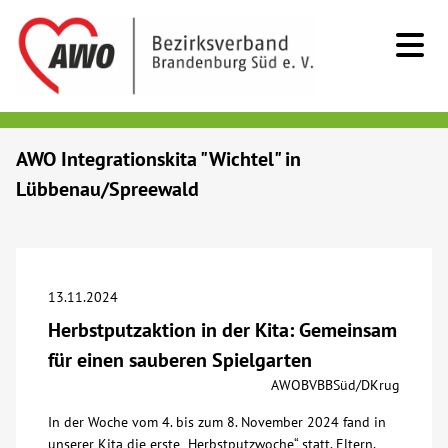
Kids & Teens
AWO Integrationskita "Wichtel" in
Lübbenau/Spreewald
Senioren
Menschen mit Behinderung
13.11.2024
Beratung & Hilfe
Herbstputzaktion in der Kita: Gemeinsam
für einen sauberen Spielgarten
Begegnung
AWOBVBBSüd/DKrug
In der Woche vom 4. bis zum 8. November 2024 fand in
Bildung
unserer Kita die erste „Herbstputzwoche“ statt. Eltern,