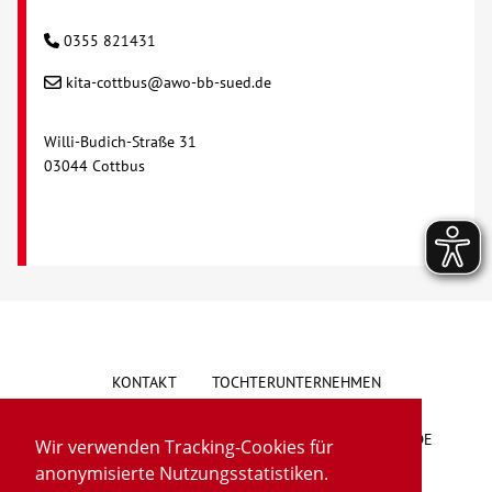
0355 821431
kita-cottbus@awo-bb-sued.de
Willi-Budich-Straße 31
03044 Cottbus
KONTAKT
TOCHTERUNTERNEHMEN
HINWEISGEBERSYSTEM
VORSCHLAG/BESCHWERDE
Wir verwenden Tracking-Cookies für
anonymisierte Nutzungsstatistiken.