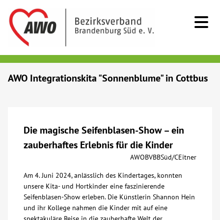
Kids & Teens
AWO Integrationskita "Sonnenblume" in Cottbus
Senioren
Menschen mit Behinderung
Die magische Seifenblasen-Show – ein
zauberhaftes Erlebnis für die Kinder
Beratung & Hilfe
AWOBVBBSüd/CEitner
Am 4. Juni 2024, anlässlich des Kindertages, konnten
Begegnung
unsere Kita- und Hortkinder eine faszinierende
Seifenblasen-Show erleben. Die Künstlerin Shannon Hein
und ihr Kollege nahmen die Kinder mit auf eine
Bildung
spektakuläre Reise in die zauberhafte Welt der