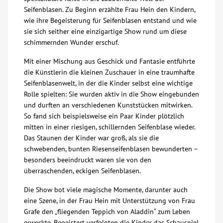
Seifenblasen. Zu Beginn erzählte Frau Hein den Kindern,
Über uns
wie ihre Begeisterung für Seifenblasen entstand und wie
sie sich seither eine einzigartige Show rund um diese
schimmernden Wunder erschuf.
Veranstaltungen
Mit einer Mischung aus Geschick und Fantasie entführte
die Künstlerin die kleinen Zuschauer in eine traumhafte
Spenden
Seifenblasenwelt, in der die Kinder selbst eine wichtige
Rolle spielten: Sie wurden aktiv in die Show eingebunden
Mitmachen
und durften an verschiedenen Kunststücken mitwirken.
So fand sich beispielsweise ein Paar Kinder plötzlich
mitten in einer riesigen, schillernden Seifenblase wieder.
Karriere
Das Staunen der Kinder war groß, als sie die
schwebenden, bunten Riesenseifenblasen bewunderten –
Ausbildung
besonders beeindruckt waren sie von den
überraschenden, eckigen Seifenblasen.
Glossar
Die Show bot viele magische Momente, darunter auch
eine Szene, in der Frau Hein mit Unterstützung von Frau
Grafe den „fliegenden Teppich von Aladdin“ zum Leben
Suche
erweckte. Begeistert verfolgten die Kinder das Schauspiel