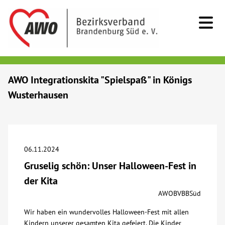
Kids & Teens
AWO Integrationskita "Spielspaß" in Königs
Wusterhausen
Senioren
Menschen mit Behinderung
06.11.2024
Beratung & Hilfe
Gruselig schön: Unser Halloween-Fest in
der Kita
Begegnung
AWOBVBBSüd
Wir haben ein wundervolles Halloween-Fest mit allen
Bildung
Kindern unserer gesamten Kita gefeiert. Die Kinder