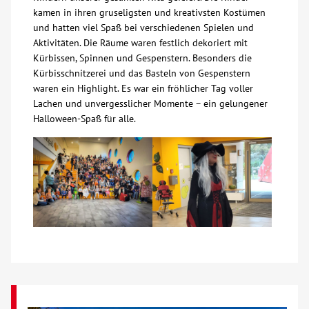
kamen in ihren gruseligsten und kreativsten Kostümen
Über uns
und hatten viel Spaß bei verschiedenen Spielen und
Aktivitäten. Die Räume waren festlich dekoriert mit
Kürbissen, Spinnen und Gespenstern. Besonders die
Veranstaltungen
Kürbisschnitzerei und das Basteln von Gespenstern
waren ein Highlight. Es war ein fröhlicher Tag voller
Spenden
Lachen und unvergesslicher Momente – ein gelungener
Halloween-Spaß für alle.
Mitmachen
Karriere
Ausbildung
Glossar
Suche