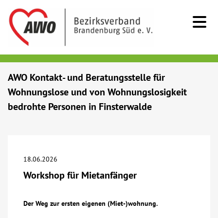
Kids & Teens
AWO Kontakt- und Beratungsstelle für
Wohnungslose und von Wohnungslosigkeit
Senioren
bedrohte Personen in Finsterwalde
Menschen mit Behinderung
Beratung & Hilfe
18.06.2026
Workshop für Mietanfänger
Begegnung
Der Weg zur ersten eigenen (Miet-)wohnung.
Bildung