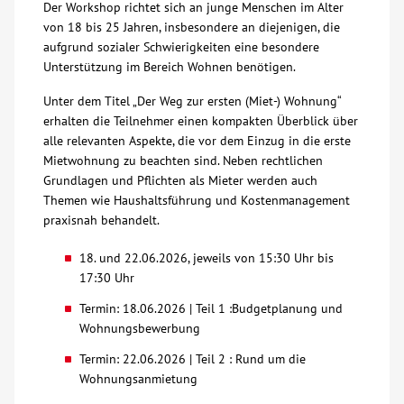
Der Workshop richtet sich an junge Menschen im Alter
von 18 bis 25 Jahren, insbesondere an diejenigen, die
Über uns
aufgrund sozialer Schwierigkeiten eine besondere
Unterstützung im Bereich Wohnen benötigen.
Veranstaltungen
Unter dem Titel „Der Weg zur ersten (Miet-) Wohnung“
erhalten die Teilnehmer einen kompakten Überblick über
Spenden
alle relevanten Aspekte, die vor dem Einzug in die erste
Mietwohnung zu beachten sind. Neben rechtlichen
Grundlagen und Pflichten als Mieter werden auch
Mitmachen
Themen wie Haushaltsführung und Kostenmanagement
praxisnah behandelt.
Karriere
18. und 22.06.2026, jeweils von 15:30 Uhr bis
17:30 Uhr
Ausbildung
Termin: 18.06.2026 | Teil 1 :Budgetplanung und
Wohnungsbewerbung
Glossar
Termin: 22.06.2026 | Teil 2 : Rund um die
Wohnungsanmietung
Suche