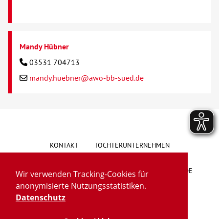
Mandy Hübner
03531 704713
mandy.huebner@awo-bb-sued.de
KONTAKT
TOCHTERUNTERNEHMEN
HINWEISGEBERSYSTEM
VORSCHLAG/BESCHWERDE
Wir verwenden Tracking-Cookies für
anonymisierte Nutzungsstatistiken.
LIEFERKETTENGESETZ
BARRIEREFREIHEIT
Datenschutz