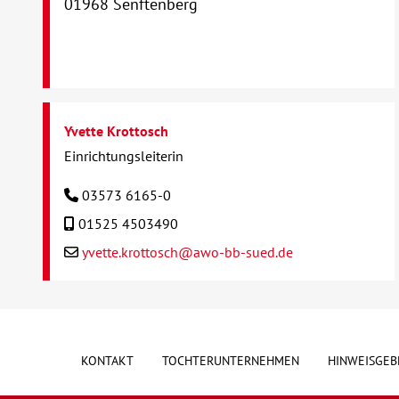
01968 Senftenberg
Yvette Krottosch
Einrichtungsleiterin
03573 6165-0
01525 4503490
yvette.krottosch@awo-bb-sued.de
KONTAKT
TOCHTERUNTERNEHMEN
HINWEISGEB