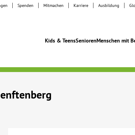
ngen
Spenden
Mitmachen
Karriere
Ausbildung
Gl
Kids & Teens
Senioren
Menschen mit B
Senftenberg