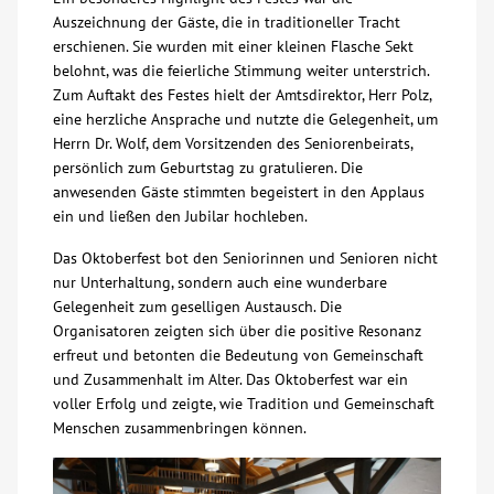
Auszeichnung der Gäste, die in traditioneller Tracht
Kontakt
erschienen. Sie wurden mit einer kleinen Flasche Sekt
belohnt, was die feierliche Stimmung weiter unterstrich.
Zum Auftakt des Festes hielt der Amtsdirektor, Herr Polz,
AWO BB Süd
eine herzliche Ansprache und nutzte die Gelegenheit, um
Herrn Dr. Wolf, dem Vorsitzenden des Seniorenbeirats,
persönlich zum Geburtstag zu gratulieren. Die
anwesenden Gäste stimmten begeistert in den Applaus
ein und ließen den Jubilar hochleben.
Das Oktoberfest bot den Seniorinnen und Senioren nicht
nur Unterhaltung, sondern auch eine wunderbare
Gelegenheit zum geselligen Austausch. Die
Organisatoren zeigten sich über die positive Resonanz
erfreut und betonten die Bedeutung von Gemeinschaft
und Zusammenhalt im Alter. Das Oktoberfest war ein
voller Erfolg und zeigte, wie Tradition und Gemeinschaft
Menschen zusammenbringen können.