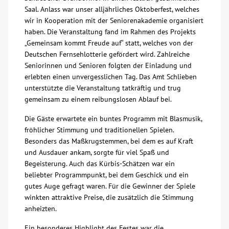
Saal. Anlass war unser alljährliches Oktoberfest, welches
Über uns
wir in Kooperation mit der Seniorenakademie organisiert
haben. Die Veranstaltung fand im Rahmen des Projekts
„Gemeinsam kommt Freude auf“ statt, welches von der
Veranstaltungen
Deutschen Fernsehlotterie gefördert wird. Zahlreiche
Seniorinnen und Senioren folgten der Einladung und
Spenden
erlebten einen unvergesslichen Tag. Das Amt Schlieben
unterstützte die Veranstaltung tatkräftig und trug
gemeinsam zu einem reibungslosen Ablauf bei.
Mitmachen
Die Gäste erwartete ein buntes Programm mit Blasmusik,
fröhlicher Stimmung und traditionellen Spielen.
Karriere
Besonders das Maßkrugstemmen, bei dem es auf Kraft
und Ausdauer ankam, sorgte für viel Spaß und
Ausbildung
Begeisterung. Auch das Kürbis-Schätzen war ein
beliebter Programmpunkt, bei dem Geschick und ein
gutes Auge gefragt waren. Für die Gewinner der Spiele
Glossar
winkten attraktive Preise, die zusätzlich die Stimmung
anheizten.
Suche
Ein besonderes Highlight des Festes war die