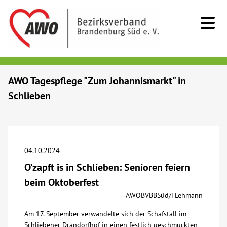
Kids & Teens
AWO Tagespflege "Zum Johannismarkt" in
Schlieben
Senioren
Menschen mit Behinderung
04.10.2024
Beratung & Hilfe
O’zapft is in Schlieben: Senioren feiern
beim Oktoberfest
Begegnung
AWOBVBBSüd/FLehmann
Am 17. September verwandelte sich der Schafstall im
Bildung
Schliebener Drandorfhof in einen festlich geschmückten