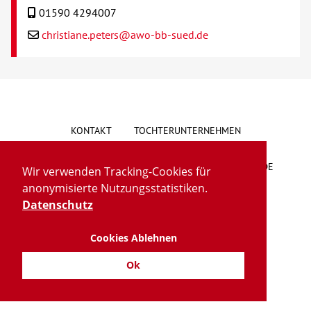
01590 4294007
christiane.peters@awo-bb-sued.de
KONTAKT
TOCHTERUNTERNEHMEN
HINWEISGEBERSYSTEM
VORSCHLAG/BESCHWERDE
Wir verwenden Tracking-Cookies für
anonymisierte Nutzungsstatistiken.
LIEFERKETTENGESETZ
BARRIEREFREIHEIT
Datenschutz
Cookies Ablehnen
IMPRESSUM
DATENSCHUTZ
TRANSPARENZ
Ok