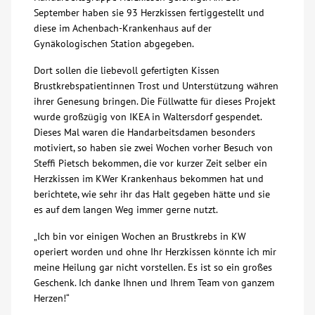
September haben sie 93 Herzkissen fertiggestellt und
Über uns
diese im Achenbach-Krankenhaus auf der
Gynäkologischen Station abgegeben.
Veranstaltungen
Dort sollen die liebevoll gefertigten Kissen
Brustkrebspatientinnen Trost und Unterstützung währen
ihrer Genesung bringen. Die Füllwatte für dieses Projekt
Spenden
wurde großzügig von IKEA in Waltersdorf gespendet.
Dieses Mal waren die Handarbeitsdamen besonders
Mitmachen
motiviert, so haben sie zwei Wochen vorher Besuch von
Steffi Pietsch bekommen, die vor kurzer Zeit selber ein
Herzkissen im KWer Krankenhaus bekommen hat und
Karriere
berichtete, wie sehr ihr das Halt gegeben hätte und sie
es auf dem langen Weg immer gerne nutzt.
Ausbildung
„Ich bin vor einigen Wochen an Brustkrebs in KW
operiert worden und ohne Ihr Herzkissen könnte ich mir
Glossar
meine Heilung gar nicht vorstellen. Es ist so ein großes
Geschenk. Ich danke Ihnen und Ihrem Team von ganzem
Herzen!“
Suche