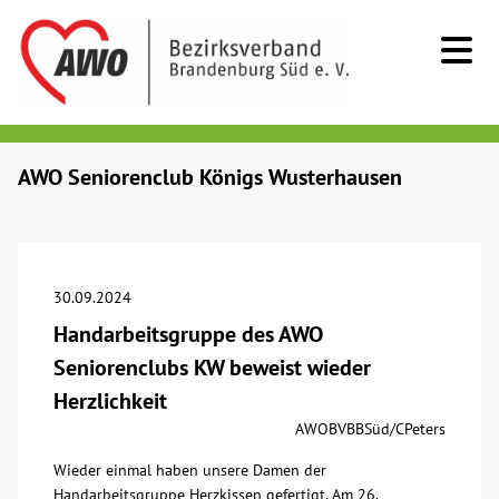
Kids & Teens
AWO Seniorenclub Königs Wusterhausen
Senioren
Menschen mit Behinderung
30.09.2024
Handarbeitsgruppe des AWO
Beratung & Hilfe
Seniorenclubs KW beweist wieder
Herzlichkeit
Begegnung
AWOBVBBSüd/CPeters
Wieder einmal haben unsere Damen der
Bildung
Handarbeitsgruppe Herzkissen gefertigt. Am 26.