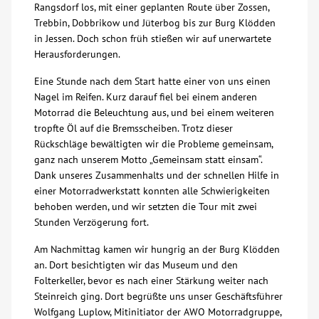
Rangsdorf los, mit einer geplanten Route über Zossen,
Trebbin, Dobbrikow und Jüterbog bis zur Burg Klödden
Über uns
in Jessen. Doch schon früh stießen wir auf unerwartete
Herausforderungen.
Veranstaltungen
Eine Stunde nach dem Start hatte einer von uns einen
Nagel im Reifen. Kurz darauf fiel bei einem anderen
Spenden
Motorrad die Beleuchtung aus, und bei einem weiteren
tropfte Öl auf die Bremsscheiben. Trotz dieser
Rückschläge bewältigten wir die Probleme gemeinsam,
Mitmachen
ganz nach unserem Motto „Gemeinsam statt einsam“.
Dank unseres Zusammenhalts und der schnellen Hilfe in
Karriere
einer Motorradwerkstatt konnten alle Schwierigkeiten
behoben werden, und wir setzten die Tour mit zwei
Stunden Verzögerung fort.
Ausbildung
Am Nachmittag kamen wir hungrig an der Burg Klödden
an. Dort besichtigten wir das Museum und den
Glossar
Folterkeller, bevor es nach einer Stärkung weiter nach
Steinreich ging. Dort begrüßte uns unser Geschäftsführer
Suche
Wolfgang Luplow, Mitinitiator der AWO Motorradgruppe,