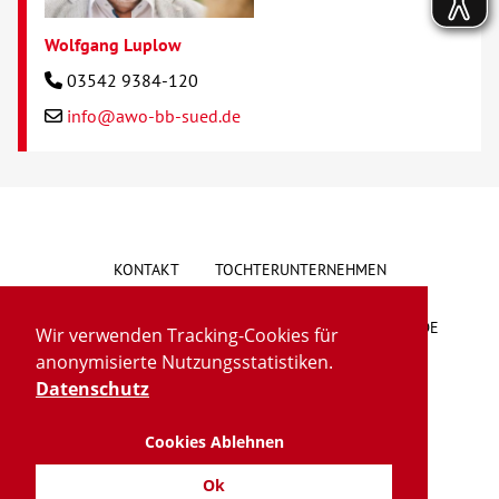
Wolfgang Luplow
03542 9384-120
info@awo-bb-sued.de
KONTAKT
TOCHTERUNTERNEHMEN
HINWEISGEBERSYSTEM
VORSCHLAG/BESCHWERDE
Wir verwenden Tracking-Cookies für
anonymisierte Nutzungsstatistiken.
LIEFERKETTENGESETZ
BARRIEREFREIHEIT
Datenschutz
Cookies Ablehnen
IMPRESSUM
DATENSCHUTZ
TRANSPARENZ
Ok