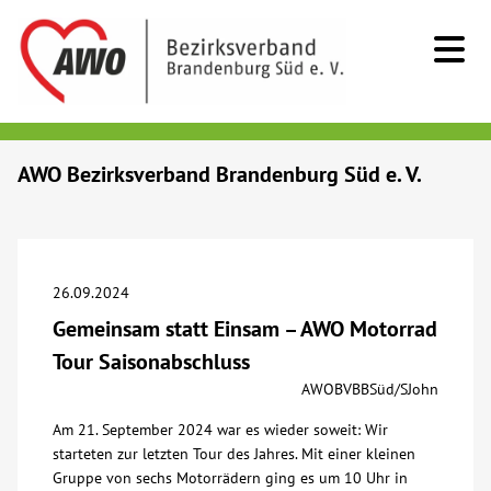
Kids & Teens
AWO Bezirksverband Brandenburg Süd e. V.
Senioren
Menschen mit Behinderung
26.09.2024
Gemeinsam statt Einsam – AWO Motorrad
Beratung & Hilfe
Tour Saisonabschluss
AWOBVBBSüd/SJohn
Begegnung
Am 21. September 2024 war es wieder soweit: Wir
starteten zur letzten Tour des Jahres. Mit einer kleinen
Bildung
Gruppe von sechs Motorrädern ging es um 10 Uhr in