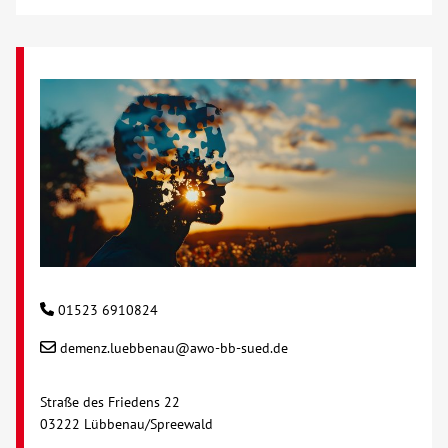
Kontakt
AWO BB Süd
01523 6910824
demenz.luebbenau@awo-bb-sued.de
Straße des Friedens 22
03222 Lübbenau/Spreewald