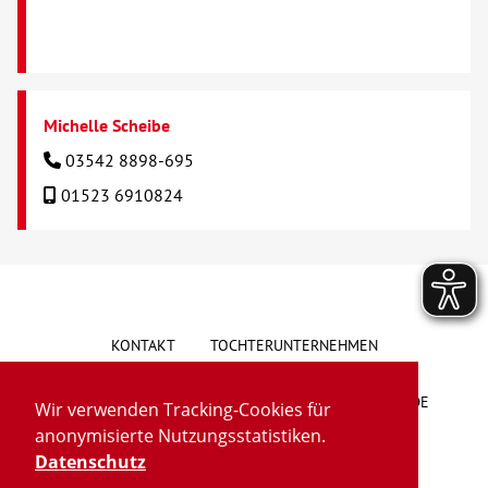
Michelle Scheibe
03542 8898-695
01523 6910824
KONTAKT
TOCHTERUNTERNEHMEN
HINWEISGEBERSYSTEM
VORSCHLAG/BESCHWERDE
Wir verwenden Tracking-Cookies für
anonymisierte Nutzungsstatistiken.
LIEFERKETTENGESETZ
BARRIEREFREIHEIT
Datenschutz