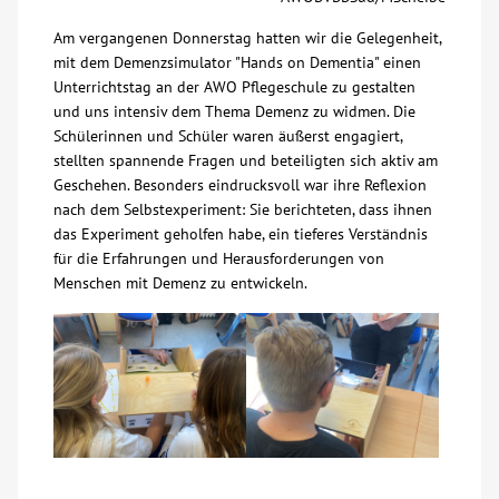
Über uns
Am vergangenen Donnerstag hatten wir die Gelegenheit,
mit dem Demenzsimulator "Hands on Dementia" einen
Unterrichtstag an der AWO Pflegeschule zu gestalten
Veranstaltungen
und uns intensiv dem Thema Demenz zu widmen. Die
Schülerinnen und Schüler waren äußerst engagiert,
stellten spannende Fragen und beteiligten sich aktiv am
Spenden
Geschehen. Besonders eindrucksvoll war ihre Reflexion
nach dem Selbstexperiment: Sie berichteten, dass ihnen
Mitmachen
das Experiment geholfen habe, ein tieferes Verständnis
für die Erfahrungen und Herausforderungen von
Menschen mit Demenz zu entwickeln.
Karriere
Ausbildung
Glossar
Suche