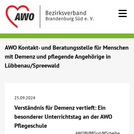
Kids & Teens
AWO Kontakt- und Beratungsstelle für Menschen
mit Demenz und pflegende Angehörige in
Senioren
Lübbenau/Spreewald
Menschen mit Behinderung
Beratung & Hilfe
25.09.2024
Verständnis für Demenz vertieft: Ein
Begegnung
besonderer Unterrichtstag an der AWO
Pflegeschule
Bildung
AWOBVBBSüd/MScheibe