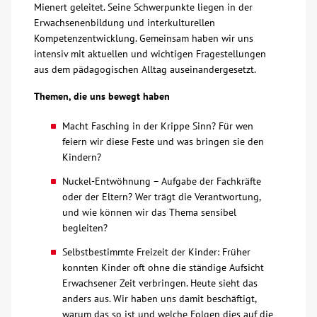
Mienert geleitet. Seine Schwerpunkte liegen in der
Erwachsenenbildung und interkulturellen
Über uns
Kompetenzentwicklung. Gemeinsam haben wir uns
intensiv mit aktuellen und wichtigen Fragestellungen
Veranstaltungen
aus dem pädagogischen Alltag auseinandergesetzt.
Themen, die uns bewegt haben
Spenden
Macht Fasching in der Krippe Sinn? Für wen
feiern wir diese Feste und was bringen sie den
Mitmachen
Kindern?
Nuckel-Entwöhnung – Aufgabe der Fachkräfte
Karriere
oder der Eltern? Wer trägt die Verantwortung,
und wie können wir das Thema sensibel
Ausbildung
begleiten?
Selbstbestimmte Freizeit der Kinder: Früher
Glossar
konnten Kinder oft ohne die ständige Aufsicht
Erwachsener Zeit verbringen. Heute sieht das
anders aus. Wir haben uns damit beschäftigt,
Suche
warum das so ist und welche Folgen dies auf die