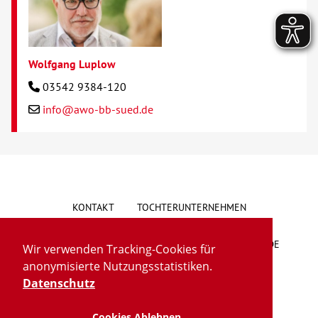
Wolfgang Luplow
03542 9384-120
info@awo-bb-sued.de
KONTAKT
TOCHTERUNTERNEHMEN
HINWEISGEBERSYSTEM
VORSCHLAG/BESCHWERDE
Wir verwenden Tracking-Cookies für
anonymisierte Nutzungsstatistiken.
LIEFERKETTENGESETZ
BARRIEREFREIHEIT
Datenschutz
Cookies Ablehnen
IMPRESSUM
DATENSCHUTZ
TRANSPARENZ