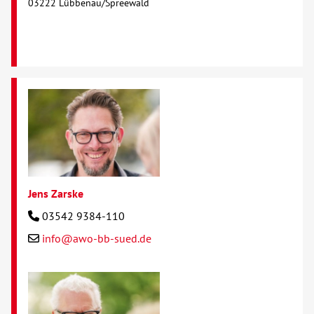
03222 Lübbenau/Spreewald
Jens Zarske
03542 9384-110
info@awo-bb-sued.de