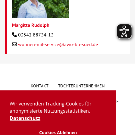
Margitta Rudolph
03542 88734-13
wohnen-mit-service@awo-bb-sued.de
KONTAKT
TOCHTERUNTERNEHMEN
HINWEISGEBERSYSTEM
VORSCHLAG/BESCHWERDE
Wir verwenden Tracking-Cookies für
anonymisierte Nutzungsstatistiken.
LIEFERKETTENGESETZ
BARRIEREFREIHEIT
Datenschutz
Cookies Ablehnen
IMPRESSUM
DATENSCHUTZ
TRANSPARENZ