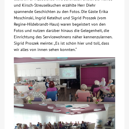
und Kirsch-Streuselkuchen erzählte Herr Diehr
Über uns
spannende Geschichten zu den Fotos. Die Gäste Erika
Moschinski, Ingrid Ketelhut und Sigrid Proszek (vom
Regine-Hildebrandt-Haus) waren begeistert von den
Veranstaltungen
Fotos und nutzen darüber hinaus die Gelegenheit, die
Einrichtung des Servicewohnens näher kennenzulernen.
Spenden
Sigrid Proszek meinte: „Es ist schön hier und toll, dass
wir alles von innen sehen konnten.“
Mitmachen
Karriere
Ausbildung
Glossar
Suche