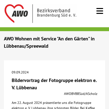
Kids & Teens
AWO Wohnen mit Service "An den Gärten" in
Lübbenau/Spreewald
Senioren
Menschen mit Behinderung
09.09.2024
Beratung & Hilfe
Bildervortrag der Fotogruppe elektron e.
V. Lübbenau
Begegnung
AWOBVBBSüd/AScholz
Am 22. August 2024 präsentierte uns die Fotogruppe
Bildung
elektron e. V. Lübbenau ihre schönsten Bilder. Bei Kaffee