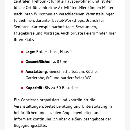
zentralen Treffpunkt für alle Hausbewohner und ist der
ideale Ort für zahlreiche Aktivitäten. Hier können Mieter
Über uns
nach ihren Wünschen an verschiedenen Veranstaltungen
teilnehmen, darunter Bastel-Workshops, Brunch für
Veranstaltungen
Senioren, Kartenspielnachmittage, Beratungen,
Pflegekurse und Vorträge. Auch private Feiern finden hier
ihren Platz.
Spenden
Lage:
Erdgeschoss, Haus 1
Mitmachen
Gesamtfläche:
ca. 83 m²
Ausstattung:
Gemeinschaftsraum, Küche,
Karriere
Garderobe, WC und barrierefreies WC
Kapazität:
Bis zu 30 Besucher
Ausbildung
Ein Concierge organisiert und koordiniert die
Veranstaltungen, bietet Beratung und Unterstützung in
Glossar
behördlichen und sozialen Angelegenheiten und
informiert kontinuierlich über die Serviceangebote der
Begegnungsstätte.
Suche