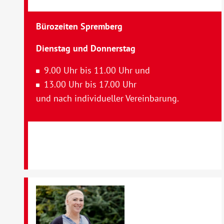
Bürozeiten Spremberg
Dienstag und Donnerstag
9.00 Uhr bis 11.00 Uhr und
13.00 Uhr bis 17.00 Uhr
und nach individueller Vereinbarung.