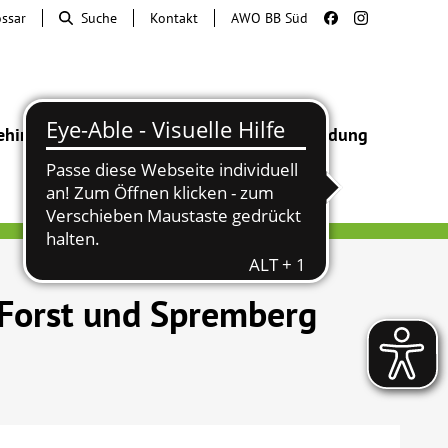
ossar
Suche
Kontakt
AWO BB Süd
ehinderung
Beratung & Hilfe
Begegnung
Bildung
 Forst und Spremberg