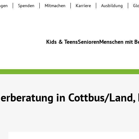
ngen
Spenden
Mitmachen
Karriere
Ausbildung
Gl
Kids & Teens
Senioren
Menschen mit B
erberatung in Cottbus/Land,