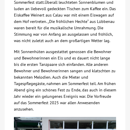
Sommerfest statt.Überall leuchteten Sonnenblumen und
luden an liebevoll gedeckten Tischen zum Kaffee ein. Das
Über uns
Eiskaffee Weinert aus Calau war mit einem Eiswagen auf
dem Hof vertreten. „Die fröhlichen Hechte“ aus Lübbenau
Veranstaltungen
waren bereit für die musikalische Umrahmung. Die
Stimmung war von Anfang an ausgelassen und fröhlich,
was nicht zuletzt auch an dem großartigen Wetter lag.
Spenden
Mit Sonnenhüten ausgestattet genossen die Bewohner
und Bewohnerinnen ein Eis und es dauert nicht lange
Mitmachen
bis die ersten Tanzpaare sich einfanden. Alle anderen
Bewohner und Bewohnerinnen sangen und klatschten zu
Karriere
bekannten Melodien. Auch die Mieter und
Tagespflegegäste, nahmen am Sommerfest teil. Am frühen
Abend ging ein schönes Fest zu Ende, das auch in diesem
Ausbildung
Jahr wieder ein gelungenes Ereignis war. Die Vorfreude
auf das Sommerfest 2025 war allen Anwesenden
Glossar
anzusehen.
Suche