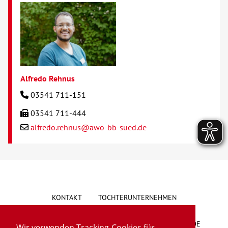
Alfredo Rehnus
03541 711-151
03541 711-444
alfredo.rehnus@awo-bb-sued.de
KONTAKT
TOCHTERUNTERNEHMEN
HINWEISGEBERSYSTEM
VORSCHLAG/BESCHWERDE
Wir verwenden Tracking-Cookies für