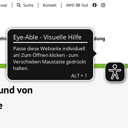
ossar
Suche
Kontakt
AWO BB Süd
ehinderung
Beratung & Hilfe
Begegnung
Bildung
und von
e