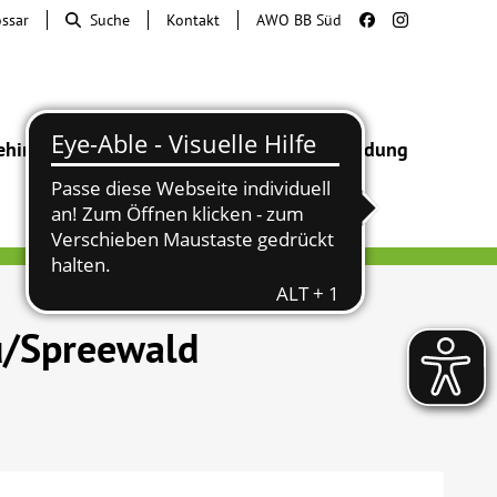
ossar
Suche
Kontakt
AWO BB Süd
ehinderung
Beratung & Hilfe
Begegnung
Bildung
u/Spreewald