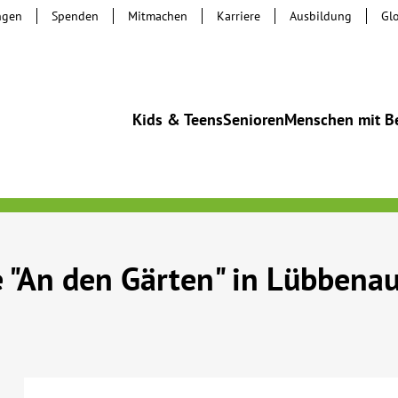
ngen
Spenden
Mitmachen
Karriere
Ausbildung
Gl
Kids & Teens
Senioren
Menschen mit B
 "An den Gärten" in Lübbena