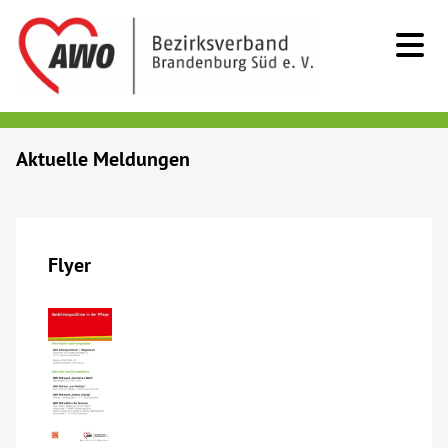
Kids & Teens
Aktuelle Meldungen
Senioren
Menschen mit Behinderung
Flyer
Beratung & Hilfe
Begegnung
Bildung