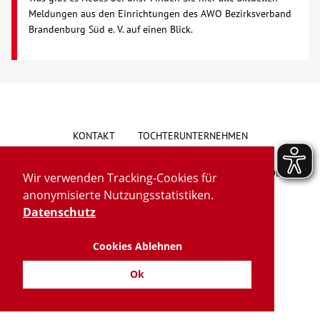
Meldungen aus den Einrichtungen des AWO Bezirksverband
Brandenburg Süd e. V. auf einen Blick.
Kontakt
AWO BB Süd
KONTAKT
TOCHTERUNTERNEHMEN
HINWEISGEBERSYSTEM
VORSCHLAG/BESCHWERDE
Wir verwenden Tracking-Cookies für
anonymisierte Nutzungsstatistiken.
LIEFERKETTENGESETZ
BARRIEREFREIHEIT
Datenschutz
Cookies Ablehnen
IMPRESSUM
DATENSCHUTZ
TRANSPARENZ
Ok