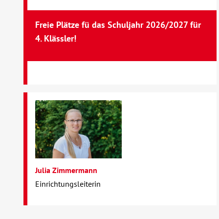
Freie Plätze fü das Schuljahr 2026/2027 für
4. Klässler!
Julia Zimmermann
Einrichtungsleiterin