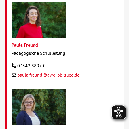
Paula Freund
Pädagogische Schulleitung
03542 8897-0
paula.freund@awo-bb-sued.de