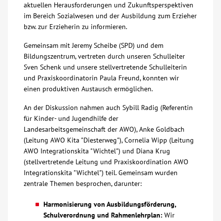
aktuellen Herausforderungen und Zukunftsperspektiven
im Bereich Sozialwesen und der Ausbildung zum Erzieher
Über uns
bzw. zur Erzieherin zu informieren.
Veranstaltungen
Gemeinsam mit Jeremy Scheibe (SPD) und dem
Bildungszentrum, vertreten durch unseren Schulleiter
Sven Schenk und unsere stellvertretende Schulleiterin
Spenden
und Praxiskoordinatorin Paula Freund, konnten wir
einen produktiven Austausch ermöglichen.
Mitmachen
An der Diskussion nahmen auch Sybill Radig (Referentin
für Kinder- und Jugendhilfe der
Karriere
Landesarbeitsgemeinschaft der AWO), Anke Goldbach
(Leitung AWO Kita "Diesterweg"), Cornelia Wipp (Leitung
AWO Integrationskita "Wichtel") und Diana Krug
Ausbildung
(stellvertretende Leitung und Praxiskoordination AWO
Integrationskita "Wichtel") teil. Gemeinsam wurden
zentrale Themen besprochen, darunter:
Glossar
Harmonisierung von Ausbildungsförderung,
Suche
Schulverordnung und Rahmenlehrplan:
Wir