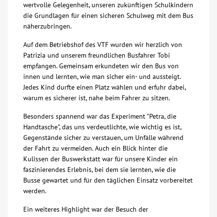
wertvolle Gelegenheit, unseren zukünftigen Schulkindern
die Grundlagen für einen sicheren Schulweg mit dem Bus
Über uns
näherzubringen.
Veranstaltungen
Auf dem Betriebshof des VTF wurden wir herzlich von
Patrizia und unserem freundlichen Busfahrer Tobi
empfangen. Gemeinsam erkundeten wir den Bus von
Spenden
innen und lernten, wie man sicher ein- und aussteigt.
Jedes Kind durfte einen Platz wählen und erfuhr dabei,
warum es sicherer ist, nahe beim Fahrer zu sitzen.
Mitmachen
Besonders spannend war das Experiment "Petra, die
Karriere
Handtasche", das uns verdeutlichte, wie wichtig es ist,
Gegenstände sicher zu verstauen, um Unfälle während
der Fahrt zu vermeiden. Auch ein Blick hinter die
Ausbildung
Kulissen der Buswerkstatt war für unsere Kinder ein
faszinierendes Erlebnis, bei dem sie lernten, wie die
Busse gewartet und für den täglichen Einsatz vorbereitet
Glossar
werden.
Ein weiteres Highlight war der Besuch der
Suche