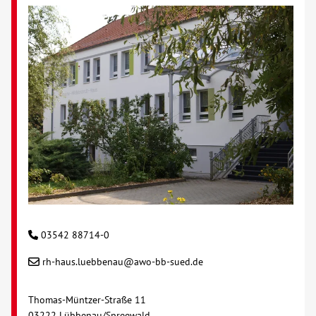
03542 88714-0
rh-haus.luebbenau@awo-bb-sued.de
Thomas-Müntzer-Straße 11
03222 Lübbenau/Spreewald