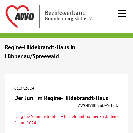
Kids & Teens
Regine-Hildebrandt-Haus in
Lübbenau/Spreewald
Senioren
Menschen mit Behinderung
01.07.2024
Beratung & Hilfe
Der Juni im Regine-Hildebrandt-Haus
AWOBVBBSüd/AScholz
Begegnung
Fang die Sonnenstrahlen – Basteln mit Sonnenkristallen -
6. Juni 2024
Bildung