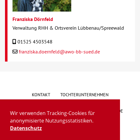
Franziska Dörnfeld
Verwaltung RHH & Ortsverein Lübbenau/Spreewald
01525 4503548
franziska.doernfeld@awo-bb-sued.de
KONTAKT
TOCHTERUNTERNEHMEN
HINWEISGEBERSYSTEM
VORSCHLAG/BESCHWERDE
Wir verwenden Tracking-Cookies für
anonymisierte Nutzungsstatistiken.
LIEFERKETTENGESETZ
BARRIEREFREIHEIT
Datenschutz