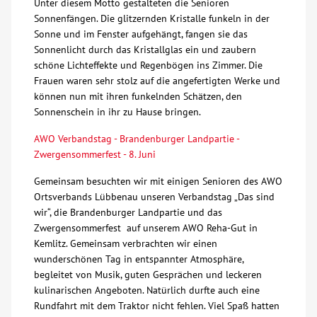
Unter diesem Motto gestalteten die Senioren
Sonnenfängen. Die glitzernden Kristalle funkeln in der
Über uns
Sonne und im Fenster aufgehängt, fangen sie das
Sonnenlicht durch das Kristallglas ein und zaubern
Veranstaltungen
schöne Lichteffekte und Regenbögen ins Zimmer. Die
Frauen waren sehr stolz auf die angefertigten Werke und
können nun mit ihren funkelnden Schätzen, den
Spenden
Sonnenschein in ihr zu Hause bringen.
AWO Verbandstag - Brandenburger Landpartie -
Mitmachen
Zwergensommerfest - 8. Juni
Gemeinsam besuchten wir mit einigen Senioren des AWO
Karriere
Ortsverbands Lübbenau unseren Verbandstag „Das sind
wir“, die Brandenburger Landpartie und das
Ausbildung
Zwergensommerfest auf unserem AWO Reha-Gut in
Kemlitz. Gemeinsam verbrachten wir einen
wunderschönen Tag in entspannter Atmosphäre,
Glossar
begleitet von Musik, guten Gesprächen und leckeren
kulinarischen Angeboten. Natürlich durfte auch eine
Rundfahrt mit dem Traktor nicht fehlen. Viel Spaß hatten
Suche