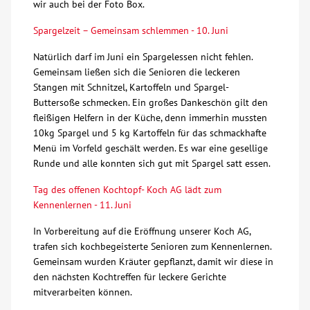
wir auch bei der Foto Box.
Kontakt
Spargelzeit – Gemeinsam schlemmen - 10. Juni
Natürlich darf im Juni ein Spargelessen nicht fehlen.
AWO BB Süd
Gemeinsam ließen sich die Senioren die leckeren
Stangen mit Schnitzel, Kartoffeln und Spargel-
Buttersoße schmecken. Ein großes Dankeschön gilt den
fleißigen Helfern in der Küche, denn immerhin mussten
10kg Spargel und 5 kg Kartoffeln für das schmackhafte
Menü im Vorfeld geschält werden. Es war eine gesellige
Runde und alle konnten sich gut mit Spargel satt essen.
Tag des offenen Kochtopf- Koch AG lädt zum
Kennenlernen - 11. Juni
In Vorbereitung auf die Eröffnung unserer Koch AG,
trafen sich kochbegeisterte Senioren zum Kennenlernen.
Gemeinsam wurden Kräuter gepflanzt, damit wir diese in
den nächsten Kochtreffen für leckere Gerichte
mitverarbeiten können.