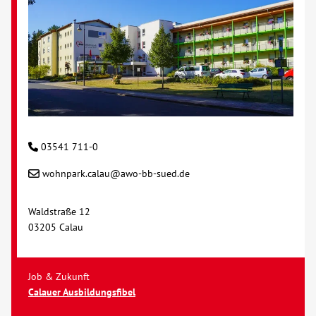
Kontakt
AWO BB Süd
03541 711-0
wohnpark.calau@awo-bb-sued.de
Waldstraße 12
03205 Calau
Job & Zukunft
Calauer Ausbildungsfibel