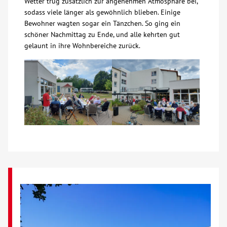
Wetter trug zusätzlich zur angenehmen Atmosphäre bei,
sodass viele länger als gewöhnlich blieben. Einige
Über uns
Bewohner wagten sogar ein Tänzchen. So ging ein
schöner Nachmittag zu Ende, und alle kehrten gut
gelaunt in ihre Wohnbereiche zurück.
Veranstaltungen
Spenden
Mitmachen
Karriere
Ausbildung
Glossar
Suche