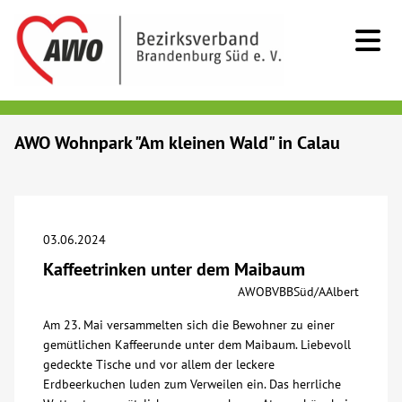
Kids & Teens
AWO Wohnpark "Am kleinen Wald" in Calau
Senioren
Menschen mit Behinderung
03.06.2024
Kaffeetrinken unter dem Maibaum
Beratung & Hilfe
AWOBVBBSüd/AAlbert
Am 23. Mai versammelten sich die Bewohner zu einer
Begegnung
gemütlichen Kaffeerunde unter dem Maibaum. Liebevoll
gedeckte Tische und vor allem der leckere
Bildung
Erdbeerkuchen luden zum Verweilen ein. Das herrliche