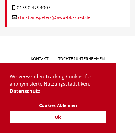
01590 4294007
christiane.peters@awo-bb-sued.de
KONTAKT
TOCHTERUNTERNEHMEN
HINWEISGEBERSYSTEM
VORSCHLAG/BESCHWERDE
Wir verwenden Tracking-Cookies für
anonymisierte Nutzungsstatistiken.
LIEFERKETTENGESETZ
BARRIEREFREIHEIT
Datenschutz
Cookies Ablehnen
IMPRESSUM
DATENSCHUTZ
TRANSPARENZ
Ok