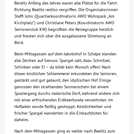
Bereits Anfang des Jahres waren alle Plätze für die Fahrt
Richtung Beelitz restlos vergriffen. Die Organisatorinnen
Über uns
Steffi John (Quartierkoordinatorin AWO Wohnpark „Am
Kirchplatz“) und Christiane Peters (Koordinatorin AWO
Veranstaltungen
Seniorenclub KW) begrüßten die Reisegruppe herzlich
und freuten sich über die ausgelassene Stimmung an
Bord.
Spenden
Beim Mittagessen auf dem Jakobshof in Schäpe standen
alle Zeichen auf Genuss: Spargel satt, dazu Schnitzel,
Mitmachen
Schinken oder Ei – da blieb kein Wunsch offen! Nach
dieser köstlichen Schlemmerei erkundeten die Senioren,
Karriere
gestärkt und gut gelaunt, den idyllischen Hof. Einige
genossen den strahlenden Sonnenschein bei einem
Spaziergang durchs malerische Dorf, während andere sich
Ausbildung
mit einer erfrischenden Erdbeerbowle verwöhnten. Im
Hofladen wurde fleißig geshoppt: Köstlichkeiten und
Glossar
frischer Spargel wanderten in die Einkaufstüten für
daheim.
Suche
Nach dem Mittagessen ging es weiter nach Beelitz zum