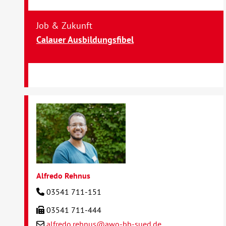
Job & Zukunft
Calauer Ausbildungsfibel
Alfredo Rehnus
03541 711-151
03541 711-444
alfredo.rehnus@awo-bb-sued.de