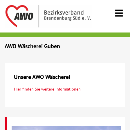
Kids & Teens
AWO Wäscherei Guben
Senioren
Menschen mit Behinderung
Unsere AWO Wäscherei
Hier finden Sie weitere Informationen
Beratung & Hilfe
Begegnung
Bildung