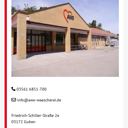
Über uns
Veranstaltungen
Spenden
Mitmachen
Karriere
03561 6851-700
Ausbildung
info@awo-waescherei.de
Glossar
Friedrich-Schiller-Straße 2e
03172 Guben
Suche